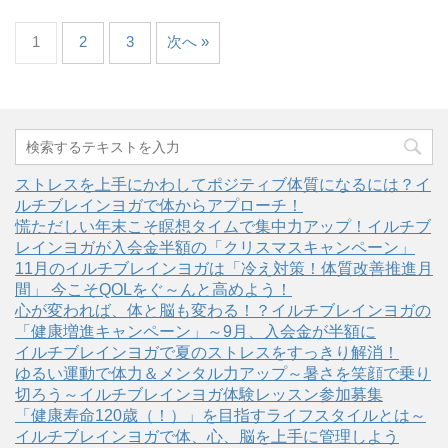
1
2
3
次へ »
ストレスを上手にかわしてポジティブ体質になるには？イ
ルチブレインヨガで体からアプローチ！
慌ただしい年末こそ瞑想タイムで集中力アップ！イルチブ
レインヨガが入会金半額の「クリスマスキャンペーン」
11月のイルチブレインヨガは「冷え対策！体質改善推進月
間」 今こそQOLをぐ～んと高めよう！
心が変われば、体と脳も変わる！？イルチブレインヨガの
「健康増進キャンペーン」～9月、入会金が半額に
イルチブレインヨガで夏のストレスをすっきり解消！
ゆるい運動で体力＆メンタル力アップ～暑さを笑顔で乗り
切ろう～イルチブレインヨガ体験レッスン参加募集
「健康寿命120歳（！）」を目指すライフスタイルとは～
イルチブレインヨガで体、心、脳を上手に管理しよう