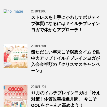
2018/12/05
ストレスを上手にかわしてポジティ
ブ体質になるには？イルチブレイン
ヨガで体からアプローチ！
2018/12/01
慌ただしい年末こそ瞑想タイムで集
中力アップ！イルチブレインヨガが
入会金半額の「クリスマスキャンペ
ーン」
2018/11/01
11月のイルチブレインヨガは「冷え
対策！体質改善推進月間」 今こそ
QOLをぐ～んと高めよう！