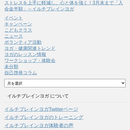
ストレスを上手に軽減し、心と体を強く！3月末まで「入
会金半額」～イルチブレインヨガ
イベント
キャンペーン
こどもクラス
ニュース
ボランティア活動
ヨガ・健康関連トレンド
ヨガのレッスン情報
ワークショップ・体験会
未分類
自己啓発コラム
ア
ー
カ
イルチブレインヨガ について
イ
ブ
イルチブレインヨガTwitterページ
イルチブレインヨガのトレーニング
イルチブレインヨガ体験者の声