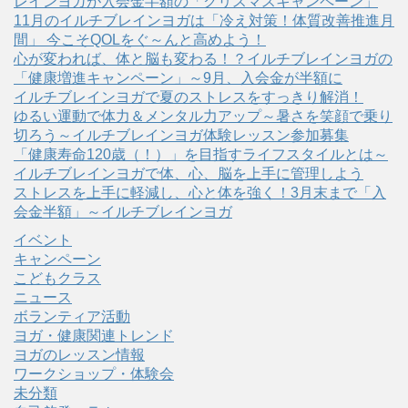
レインヨガが入会金半額の「クリスマスキャンペーン」
11月のイルチブレインヨガは「冷え対策！体質改善推進月
間」 今こそQOLをぐ～んと高めよう！
心が変われば、体と脳も変わる！？イルチブレインヨガの
「健康増進キャンペーン」～9月、入会金が半額に
イルチブレインヨガで夏のストレスをすっきり解消！
ゆるい運動で体力＆メンタル力アップ～暑さを笑顔で乗り
切ろう～イルチブレインヨガ体験レッスン参加募集
「健康寿命120歳（！）」を目指すライフスタイルとは～
イルチブレインヨガで体、心、脳を上手に管理しよう
ストレスを上手に軽減し、心と体を強く！3月末まで「入
会金半額」～イルチブレインヨガ
イベント
キャンペーン
こどもクラス
ニュース
ボランティア活動
ヨガ・健康関連トレンド
ヨガのレッスン情報
ワークショップ・体験会
未分類