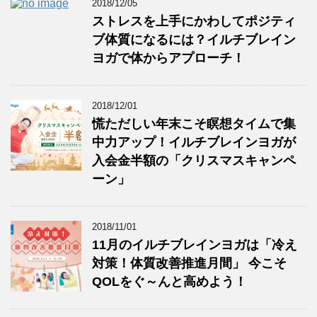
2018/12/05
ストレスを上手にかわしてポジティ
ブ体質になるには？イルチブレイン
ヨガで体からアプローチ！
2018/12/01
慌ただしい年末こそ瞑想タイムで集
中力アップ！イルチブレインヨガが
入会金半額の「クリスマスキャンペ
ーン」
2018/11/01
11月のイルチブレインヨガは「冷え
対策！体質改善推進月間」 今こそ
QOLをぐ～んと高めよう！