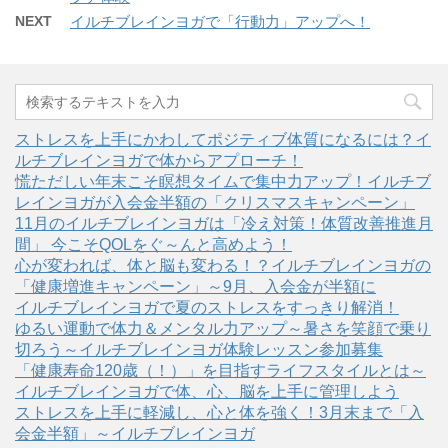
NEXT
イルチブレインヨガで「行動力」アップへ！
ストレスを上手にかわしてポジティブ体質になるには？イ
ルチブレインヨガで体からアプローチ！
慌ただしい年末こそ瞑想タイムで集中力アップ！イルチブ
レインヨガが入会金半額の「クリスマスキャンペーン」
11月のイルチブレインヨガは「冷え対策！体質改善推進月
間」 今こそQOLをぐ～んと高めよう！
心が変われば、体と脳も変わる！？イルチブレインヨガの
「健康増進キャンペーン」～9月、入会金が半額に
イルチブレインヨガで夏のストレスをすっきり解消！
ゆるい運動で体力＆メンタル力アップ～暑さを笑顔で乗り
切ろう～イルチブレインヨガ体験レッスン参加募集
「健康寿命120歳（！）」を目指すライフスタイルとは～
イルチブレインヨガで体、心、脳を上手に管理しよう
ストレスを上手に軽減し、心と体を強く！3月末まで「入
会金半額」～イルチブレインヨガ