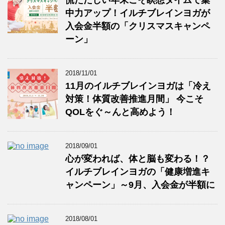
慌ただしい年末こそ瞑想タイムで集
中力アップ！イルチブレインヨガが
入会金半額の「クリスマスキャンペ
ーン」
2018/11/01
11月のイルチブレインヨガは「冷え
対策！体質改善推進月間」 今こそ
QOLをぐ～んと高めよう！
2018/09/01
心が変われば、体と脳も変わる！？
イルチブレインヨガの「健康増進キ
ャンペーン」～9月、入会金が半額に
2018/08/01