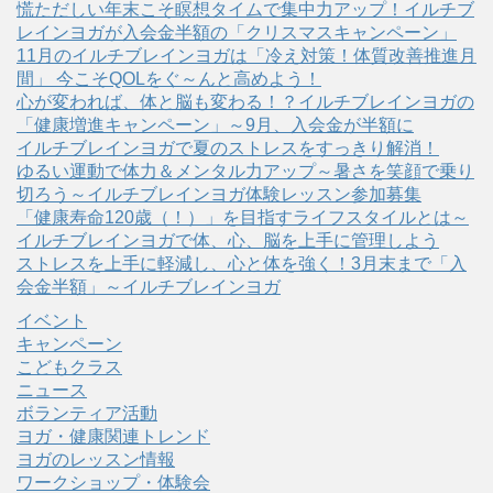
慌ただしい年末こそ瞑想タイムで集中力アップ！イルチブ
レインヨガが入会金半額の「クリスマスキャンペーン」
11月のイルチブレインヨガは「冷え対策！体質改善推進月
間」 今こそQOLをぐ～んと高めよう！
心が変われば、体と脳も変わる！？イルチブレインヨガの
「健康増進キャンペーン」～9月、入会金が半額に
イルチブレインヨガで夏のストレスをすっきり解消！
ゆるい運動で体力＆メンタル力アップ～暑さを笑顔で乗り
切ろう～イルチブレインヨガ体験レッスン参加募集
「健康寿命120歳（！）」を目指すライフスタイルとは～
イルチブレインヨガで体、心、脳を上手に管理しよう
ストレスを上手に軽減し、心と体を強く！3月末まで「入
会金半額」～イルチブレインヨガ
イベント
キャンペーン
こどもクラス
ニュース
ボランティア活動
ヨガ・健康関連トレンド
ヨガのレッスン情報
ワークショップ・体験会