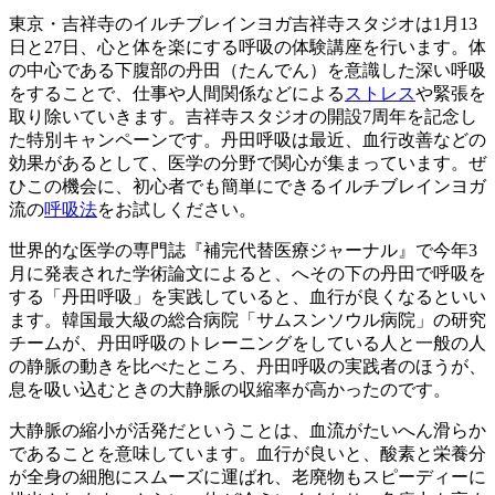
東京・吉祥寺のイルチブレインヨガ吉祥寺スタジオは1月13
日と27日、心と体を楽にする呼吸の体験講座を行います。体
の中心である下腹部の丹田（たんでん）を意識した深い呼吸
をすることで、仕事や人間関係などによる
ストレス
や緊張を
取り除いていきます。吉祥寺スタジオの開設7周年を記念し
た特別キャンペーンです。丹田呼吸は最近、血行改善などの
効果があるとして、医学の分野で関心が集まっています。ぜ
ひこの機会に、初心者でも簡単にできるイルチブレインヨガ
流の
呼吸法
をお試しください。
世界的な医学の専門誌『補完代替医療ジャーナル』で今年3
月に発表された学術論文によると、へその下の丹田で呼吸を
する「丹田呼吸」を実践していると、血行が良くなるといい
ます。韓国最大級の総合病院「サムスンソウル病院」の研究
チームが、丹田呼吸のトレーニングをしている人と一般の人
の静脈の動きを比べたところ、丹田呼吸の実践者のほうが、
息を吸い込むときの大静脈の収縮率が高かったのです。
大静脈の縮小が活発だということは、血流がたいへん滑らか
であることを意味しています。血行が良いと、酸素と栄養分
が全身の細胞にスムーズに運ばれ、老廃物もスピーディーに