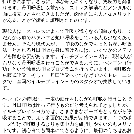
排出されます。さらに、体が冷えにくくなり、免疫力も高ま
ります。丹田呼吸は以前から、ストレス解消などメンタルな
面に役立つとされてきましたが、肉体的にも大きなメリット
があることが学術的に証明されたのです。
現代人は、ストレスによって呼吸が浅くなる傾向があり、ふ
だんから肩でハァハァと短い呼吸をしている人も少なくあり
ません。そんな現代人が、「呼吸のなかでもっとも深い呼吸
法」とされる丹田呼吸を身に着けるには、いくつかのステッ
プを踏む必要があります。イルチブレインヨガは、現代人が
ムリなく丹田呼吸を行うことができるように、ヘンゴン（行
功）という独自の呼吸プログラムを行っています。胸呼吸か
ら腹式呼吸、そして、丹田呼吸へとつなげていくトレーニン
グで、全国のイルチブレインヨガのスタジオで実践していま
す。
ヘンゴンの特徴は、一定の動作をしながら呼吸を行うことで
す。丹田呼吸は座って行うものだと考えられてきましたが、
イルチブレインヨガでは、さまざまなポーズをとりながら呼
吸することで、より多面的な効果が期待できます。１つのポ
ーズだけで呼吸するよりも集中力を維持しやすいのもメリッ
トです。初心者でも簡単にできるように、最初のうちはあお