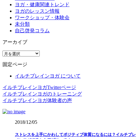
ヨガ・健康関連トレンド
ヨガのレッスン情報
ワークショップ・体験会
未分類
自己啓発コラム
アーカイブ
ア
ー
固定ページ
カ
イ
イルチブレインヨガ について
ブ
イルチブレインヨガTwitterページ
イルチブレインヨガのトレーニング
イルチブレインヨガ体験者の声
2018/12/05
ストレスを上手にかわしてポジティブ体質になるには？イルチブレ