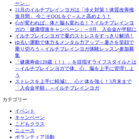
ーン」
11月のイルチブレインヨガは「冷え対策！体質改善推
進月間」 今こそQOLをぐ～んと高めよう！
心が変われば、体と脳も変わる！？イルチブレインヨ
ガの「健康増進キャンペーン」～9月、入会金が半額に
イルチブレインヨガで夏のストレスをすっきり解消！
ゆるい運動で体力＆メンタル力アップ～暑さを笑顔で
乗り切ろう～イルチブレインヨガ体験レッスン参加募
集
「健康寿命120歳（！）」を目指すライフスタイルとは
～イルチブレインヨガで体、心、脳を上手に管理しよ
う
ストレスを上手に軽減し、心と体を強く！3月末まで
「入会金半額」～イルチブレインヨガ
カテゴリー
イベント
キャンペーン
こどもクラス
ニュース
ボランティア活動