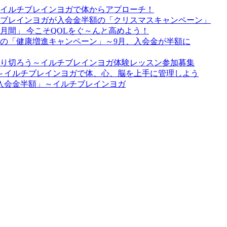
イルチブレインヨガで体からアプローチ！
ブレインヨガが入会金半額の「クリスマスキャンペーン」
月間」 今こそQOLをぐ～んと高めよう！
の「健康増進キャンペーン」～9月、入会金が半額に
り切ろう～イルチブレインヨガ体験レッスン参加募集
は～イルチブレインヨガで体、心、脳を上手に管理しよう
入会金半額」～イルチブレインヨガ