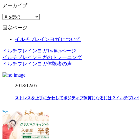
アーカイブ
ア
ー
固定ページ
カ
イ
イルチブレインヨガ について
ブ
イルチブレインヨガTwitterページ
イルチブレインヨガのトレーニング
イルチブレインヨガ体験者の声
2018/12/05
ストレスを上手にかわしてポジティブ体質になるには？イルチブレ