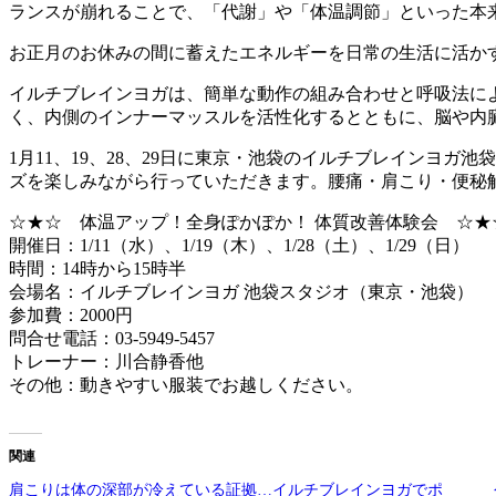
ランスが崩れることで、「代謝」や「体温調節」といった本
お正月のお休みの間に蓄えたエネルギーを日常の生活に活か
イルチブレインヨガは、簡単な動作の組み合わせと呼吸法に
く、内側のインナーマッスルを活性化するとともに、脳や内
1月11、19、28、29日に東京・池袋のイルチブレインヨ
ズを楽しみながら行っていただきます。腰痛・肩こり・便秘
☆★☆ 体温アップ！全身ぽかぽか！ 体質改善体験会 ☆★
開催日：1/11（水）、1/19（木）、1/28（土）、1/29（日）
時間：14時から15時半
会場名：イルチブレインヨガ 池袋スタジオ（東京・池袋）
参加費：2000円
問合せ電話：03-5949-5457
トレーナー：川合静香他
その他：動きやすい服装でお越しください。
関連
肩こりは体の深部が冷えている証拠…イルチブレインヨガでポ