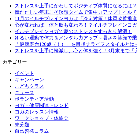
ストレスを上手にかわしてポジティブ体質になるには？
慌ただしい年末こそ瞑想タイムで集中力アップ！イルチ
11月のイルチブレインヨガは「冷え対策！体質改善推進
心が変われば、体と脳も変わる！？イルチブレインヨガ
イルチブレインヨガで夏のストレスをすっきり解消！
ゆるい運動で体力＆メンタル力アップ～暑さを笑顔で乗
「健康寿命120歳（！）」を目指すライフスタイルと
ストレスを上手に軽減し、心と体を強く！3月末まで「
カテゴリー
イベント
キャンペーン
こどもクラス
ニュース
ボランティア活動
ヨガ・健康関連トレンド
ヨガのレッスン情報
ワークショップ・体験会
未分類
自己啓発コラム