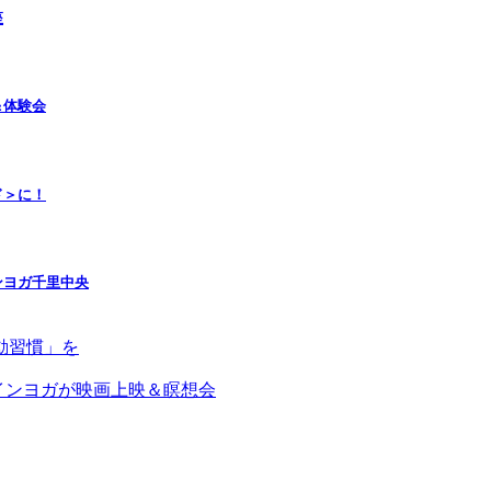
座
＆体験会
ド＞に！
ンヨガ千里中央
動習慣」を
インヨガが映画上映＆瞑想会