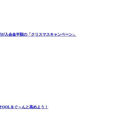
ガが入会金半額の「クリスマスキャンペーン」
そQOLをぐ～んと高めよう！