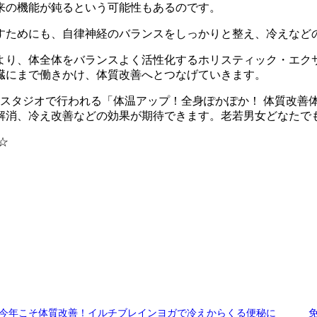
来の機能が鈍るという可能性もあるのです。
すためにも、自律神経のバランスをしっかりと整え、冷えなど
より、体全体をバランスよく活性化するホリスティック・エク
臓にまで働きかけ、体質改善へとつなげていきます。
ガ池袋スタジオで行われる「体温アップ！全身ぽかぽか！ 体質改
解消、冷え改善などの効果が期待できます。老若男女どなたで
☆
今年こそ体質改善！イルチブレインヨガで冷えからくる便秘に