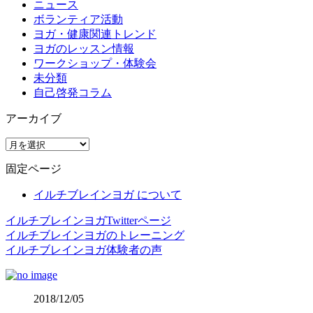
ニュース
ボランティア活動
ヨガ・健康関連トレンド
ヨガのレッスン情報
ワークショップ・体験会
未分類
自己啓発コラム
アーカイブ
ア
ー
固定ページ
カ
イ
イルチブレインヨガ について
ブ
イルチブレインヨガTwitterページ
イルチブレインヨガのトレーニング
イルチブレインヨガ体験者の声
2018/12/05