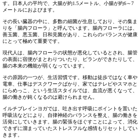
す。日本人の平均で、大腸が約1.5メートル、小腸が約6～7
メートルにおよびます。
その長い臓器の中に、多数の細菌が生息しており、その集ま
りを「腸内フローラ」と呼んでいます。腸内フローラには、
善玉菌、悪玉菌、日和見菌があり、これらのバランスが健康
にとって極めて重要です。
現代人は、腸内フローラの状態が悪化しているとされ、腸管
の表面に宿便がまとわりついたり、ビランができたりして、
腸の本来の機能が弱くなっています。
その原因の一つが、生活習慣です。移動は徒歩ではなく車や
電車、仕事はデスクワークばかり、家ではテレビやスマホと
にらめっこ、という生活スタイルでは、血流が悪くなって、
腸の働きが鈍くなるのは避けられません。
イルチブレインヨガでは、吐き出す呼吸にポイントを置いた
呼吸法などにより、自律神経のバランスを整え、腸の働きを
活発にしていきます。腸の緊張をほぐすことによって、消化
できずに溜まっていたストレスフルな感情もリセットしてい
きます。