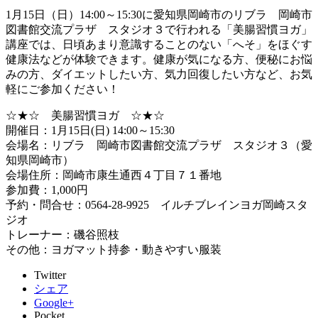
1月15日（日）14:00～15:30に愛知県岡崎市のリブラ 岡崎市
図書館交流プラザ スタジオ３で行われる「美腸習慣ヨガ」
講座では、日頃あまり意識することのない「へそ」をほぐす
健康法などが体験できます。健康が気になる方、便秘にお悩
みの方、ダイエットしたい方、気力回復したい方など、お気
軽にご参加ください！
☆★☆ 美腸習慣ヨガ ☆★☆
開催日：1月15日(日) 14:00～15:30
会場名：リブラ 岡崎市図書館交流プラザ スタジオ３（愛
知県岡崎市）
会場住所：岡崎市康生通西４丁目７１番地
参加費：1,000円
予約・問合せ：0564-28-9925 イルチブレインヨガ岡崎スタ
ジオ
トレーナー：磯谷照枝
その他：ヨガマット持参・動きやすい服装
Twitter
シェア
Google+
Pocket