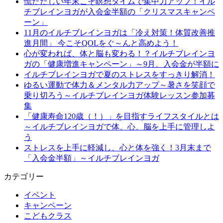
慌ただしい年末こそ瞑想タイムで集中力アップ！イル
チブレインヨガが入会金半額の「クリスマスキャンペ
ーン」
11月のイルチブレインヨガは「冷え対策！体質改善推
進月間」 今こそQOLをぐ～んと高めよう！
心が変われば、体と脳も変わる！？イルチブレインヨ
ガの「健康増進キャンペーン」～9月、入会金が半額に
イルチブレインヨガで夏のストレスをすっきり解消！
ゆるい運動で体力＆メンタル力アップ～暑さを笑顔で
乗り切ろう～イルチブレインヨガ体験レッスン参加募
集
「健康寿命120歳（！）」を目指すライフスタイルとは
～イルチブレインヨガで体、心、脳を上手に管理しよ
う
ストレスを上手に軽減し、心と体を強く！3月末まで
「入会金半額」～イルチブレインヨガ
カテゴリー
イベント
キャンペーン
こどもクラス