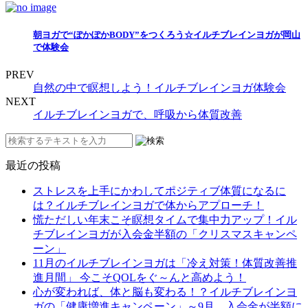
朝ヨガで“ぽかぽかBODY”をつくろう☆イルチブレインヨガが岡山
で体験会
PREV
自然の中で瞑想しよう！イルチブレインヨガ体験会
NEXT
イルチブレインヨガで、呼吸から体質改善
最近の投稿
ストレスを上手にかわしてポジティブ体質になるに
は？イルチブレインヨガで体からアプローチ！
慌ただしい年末こそ瞑想タイムで集中力アップ！イル
チブレインヨガが入会金半額の「クリスマスキャンペ
ーン」
11月のイルチブレインヨガは「冷え対策！体質改善推
進月間」 今こそQOLをぐ～んと高めよう！
心が変われば、体と脳も変わる！？イルチブレインヨ
ガの「健康増進キャンペーン」～9月、入会金が半額に