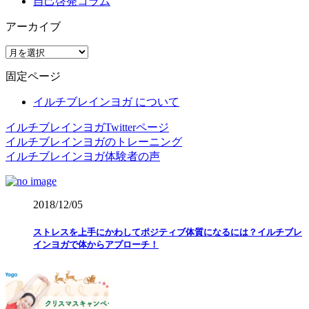
自己啓発コラム
アーカイブ
ア
ー
固定ページ
カ
イ
イルチブレインヨガ について
ブ
イルチブレインヨガTwitterページ
イルチブレインヨガのトレーニング
イルチブレインヨガ体験者の声
2018/12/05
ストレスを上手にかわしてポジティブ体質になるには？イルチブレ
インヨガで体からアプローチ！