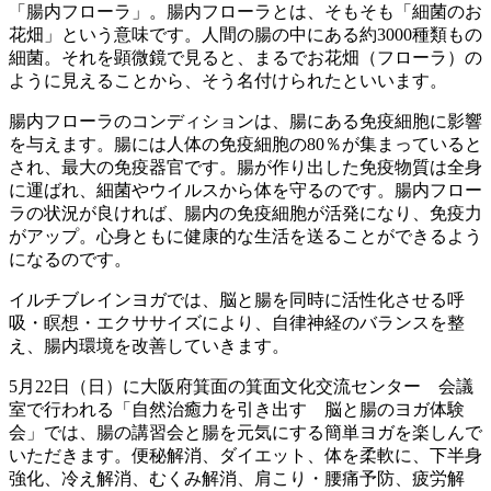
「腸内フローラ」。腸内フローラとは、そもそも「細菌のお
花畑」という意味です。人間の腸の中にある約3000種類もの
細菌。それを顕微鏡で見ると、まるでお花畑（フローラ）の
ように見えることから、そう名付けられたといいます。
腸内フローラのコンディションは、腸にある免疫細胞に影響
を与えます。腸には人体の免疫細胞の80％が集まっていると
され、最大の免疫器官です。腸が作り出した免疫物質は全身
に運ばれ、細菌やウイルスから体を守るのです。腸内フロー
ラの状況が良ければ、腸内の免疫細胞が活発になり、免疫力
がアップ。心身ともに健康的な生活を送ることができるよう
になるのです。
イルチブレインヨガでは、脳と腸を同時に活性化させる呼
吸・瞑想・エクササイズにより、自律神経のバランスを整
え、腸内環境を改善していきます。
5月22日（日）に大阪府箕面の箕面文化交流センター 会議
室で行われる「自然治癒力を引き出す 脳と腸のヨガ体験
会」では、腸の講習会と腸を元気にする簡単ヨガを楽しんで
いただきます。便秘解消、ダイエット、体を柔軟に、下半身
強化、冷え解消、むくみ解消、肩こり・腰痛予防、疲労解