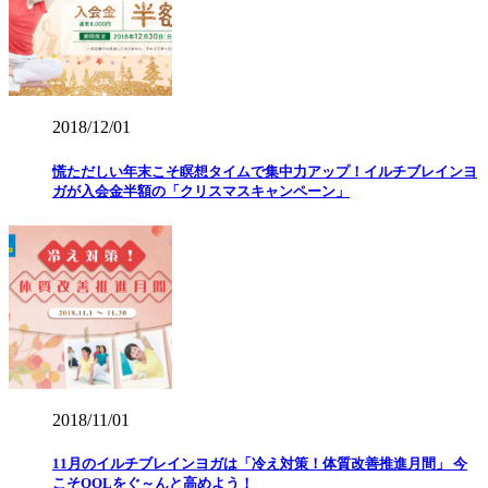
2018/12/01
慌ただしい年末こそ瞑想タイムで集中力アップ！イルチブレインヨ
ガが入会金半額の「クリスマスキャンペーン」
2018/11/01
11月のイルチブレインヨガは「冷え対策！体質改善推進月間」 今
こそQOLをぐ～んと高めよう！