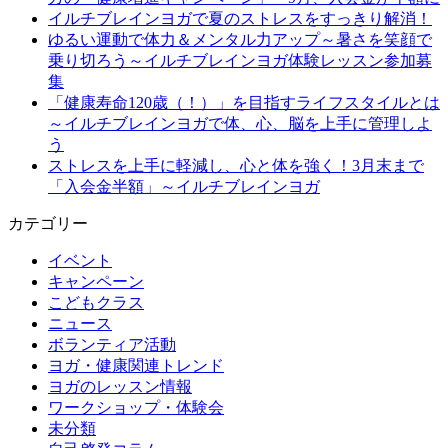
イルチブレインヨガで夏のストレスをすっきり解消！
ゆるい運動で体力＆メンタル力アップ～暑さを笑顔で
乗り切ろう～イルチブレインヨガ体験レッスン参加募
集
「健康寿命120歳（！）」を目指すライフスタイルとは
～イルチブレインヨガで体、心、脳を上手に管理しよ
う
ストレスを上手に軽減し、心と体を強く！3月末まで
「入会金半額」～イルチブレインヨガ
カテゴリー
イベント
キャンペーン
こどもクラス
ニュース
ボランティア活動
ヨガ・健康関連トレンド
ヨガのレッスン情報
ワークショップ・体験会
未分類