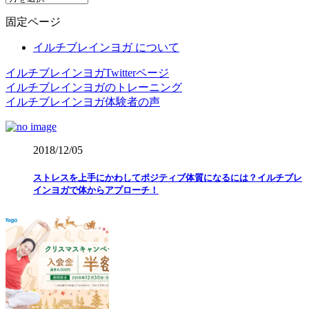
ー
固定ページ
カ
イ
イルチブレインヨガ について
ブ
イルチブレインヨガTwitterページ
イルチブレインヨガのトレーニング
イルチブレインヨガ体験者の声
2018/12/05
ストレスを上手にかわしてポジティブ体質になるには？イルチブレ
インヨガで体からアプローチ！