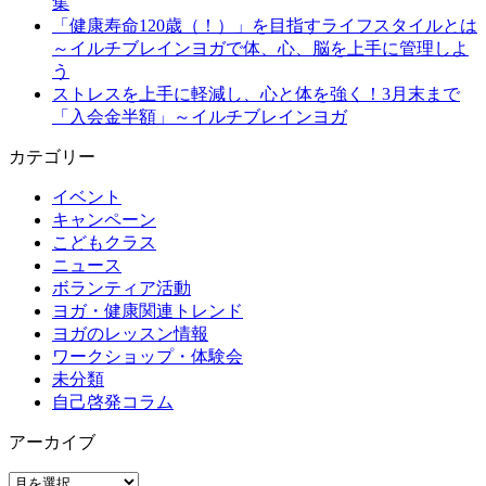
集
「健康寿命120歳（！）」を目指すライフスタイルとは
～イルチブレインヨガで体、心、脳を上手に管理しよ
う
ストレスを上手に軽減し、心と体を強く！3月末まで
「入会金半額」～イルチブレインヨガ
カテゴリー
イベント
キャンペーン
こどもクラス
ニュース
ボランティア活動
ヨガ・健康関連トレンド
ヨガのレッスン情報
ワークショップ・体験会
未分類
自己啓発コラム
アーカイブ
ア