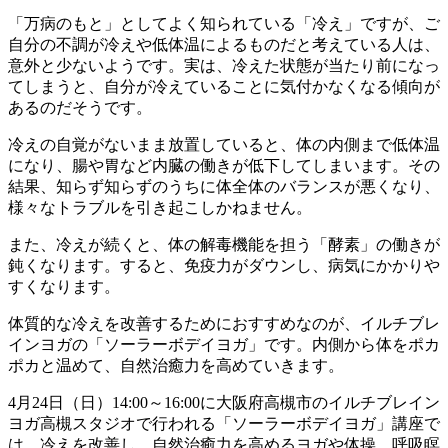
「万病のもと」としてよく知られている「冷え」ですが、ご
自分の不調が冷えや低体温によるものだと考えている人は、
意外と少ないようです。実は、冷えた状態が当たり前になっ
てしまうと、自分が冷えていることに気付かなくなる傾向が
あるのだそうです。
冷えの自覚がないまま放置していると、体の内側まで低体温
になり、腸や胃など内臓の働きが低下してしまいます。その
結果、知らず知らずのうちに体全体のバランスが悪くなり、
様々なトラブルを引き起こしかねません。
また、冷えが続くと、体の解毒機能を担う「酵素」の働きが
鈍くなります。すると、免疫力がダウンし、病気にかかりや
すくなります。
体質的な冷えを改善するためにおすすめなのが、イルチブレ
インヨガの「ソーラーボデイヨガ」です。内側から体をポカ
ポカと温めて、自然治癒力を高めていきます。
4月24日（日）14:00～16:00に大阪府高槻市のイルチブレイン
ヨガ高槻スタジオで行われる「ソーラーボデイヨガ」講座で
は、冷えを改善し、自然治癒力を高めるヨガや体操、呼吸瞑