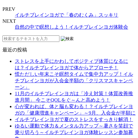
PREV
イルチブレインヨガで「春のむくみ」スッキリ
NEXT
自然の中で瞑想しよう！イルチブレインヨガ体験会
最近の投稿
ストレスを上手にかわしてポジティブ体質になるに
は？イルチブレインヨガで体からアプローチ！
慌ただしい年末こそ瞑想タイムで集中力アップ！イル
チブレインヨガが入会金半額の「クリスマスキャンペ
ーン」
11月のイルチブレインヨガは「冷え対策！体質改善推
進月間」 今こそQOLをぐ～んと高めよう！
心が変われば、体と脳も変わる！？イルチブレインヨ
ガの「健康増進キャンペーン」～9月、入会金が半額に
イルチブレインヨガで夏のストレスをすっきり解消！
ゆるい運動で体力＆メンタル力アップ～暑さを笑顔で
乗り切ろう～イルチブレインヨガ体験レッスン参加募