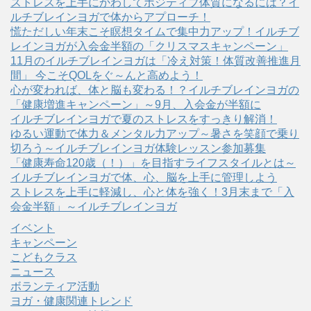
ストレスを上手にかわしてポジティブ体質になるには？イ
ルチブレインヨガで体からアプローチ！
慌ただしい年末こそ瞑想タイムで集中力アップ！イルチブ
レインヨガが入会金半額の「クリスマスキャンペーン」
11月のイルチブレインヨガは「冷え対策！体質改善推進月
間」 今こそQOLをぐ～んと高めよう！
心が変われば、体と脳も変わる！？イルチブレインヨガの
「健康増進キャンペーン」～9月、入会金が半額に
イルチブレインヨガで夏のストレスをすっきり解消！
ゆるい運動で体力＆メンタル力アップ～暑さを笑顔で乗り
切ろう～イルチブレインヨガ体験レッスン参加募集
「健康寿命120歳（！）」を目指すライフスタイルとは～
イルチブレインヨガで体、心、脳を上手に管理しよう
ストレスを上手に軽減し、心と体を強く！3月末まで「入
会金半額」～イルチブレインヨガ
イベント
キャンペーン
こどもクラス
ニュース
ボランティア活動
ヨガ・健康関連トレンド