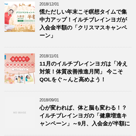
2018/12/01
慌ただしい年末こそ瞑想タイムで集
中力アップ！イルチブレインヨガが
入会金半額の「クリスマスキャンペ
ーン」
2018/11/01
11月のイルチブレインヨガは「冷え
対策！体質改善推進月間」 今こそ
QOLをぐ～んと高めよう！
2018/09/01
心が変われば、体と脳も変わる！？
イルチブレインヨガの「健康増進キ
ャンペーン」～9月、入会金が半額に