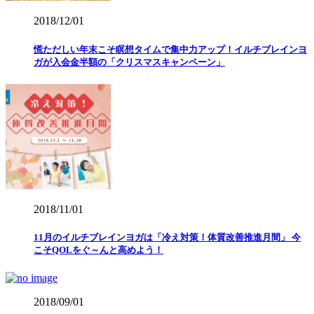
2018/12/01
慌ただしい年末こそ瞑想タイムで集中力アップ！イルチブレインヨ
ガが入会金半額の「クリスマスキャンペーン」
2018/11/01
11月のイルチブレインヨガは「冷え対策！体質改善推進月間」 今
こそQOLをぐ～んと高めよう！
2018/09/01