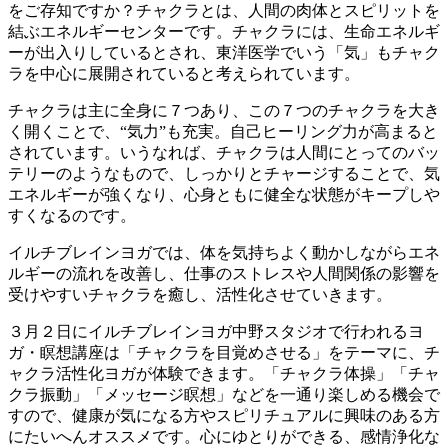
をご存知ですか？チャクラとは、人間の肉体とスピリットを
結ぶエネルギーセンターです。チャクラには、生命エネルギ
ーが出入りしているとされ、東洋医学でいう「気」もチャク
ラを中心に展開されていると考えられています。
チャクラは主に全身に７つあり、この７つのチャクラを大き
く開くことで、“気力”も充実。自己ヒーリング力が高まると
されています。いうなれば、チャクラは人間にとってのバッ
テリーのようなもので、しっかりとチャージすることで、気
エネルギーが強くなり、心身ともに健全な状態がキープしや
すくなるのです。
イルチブレインヨガでは、体を気持ちよく動かしながらエネ
ルギーの流れを改善し、仕事のストレスや人間関係の影響を
受けやすいチャクラを癒し、活性化させていきます。
３月２日にイルチブレインヨガ中野スタジオで行われるヨ
ガ・瞑想講座は「チャクラを目覚めさせる」をテーマに、チ
ャクラ活性化ヨガが体験できます。「チャクラ体操」「チャ
クラ振動」「メッセージ瞑想」などを一通り楽しめる機会で
すので、健康が気になる方やスピリチュアルに興味のある方
にたいへんオススメです。心にゆとりができる、感情浄化な