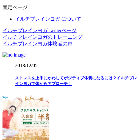
ー
固定ページ
カ
イ
イルチブレインヨガ について
ブ
イルチブレインヨガTwitterページ
イルチブレインヨガのトレーニング
イルチブレインヨガ体験者の声
2018/12/05
ストレスを上手にかわしてポジティブ体質になるには？イルチブレ
インヨガで体からアプローチ！