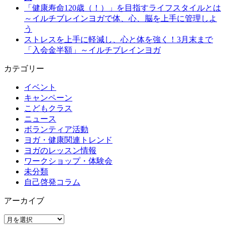
「健康寿命120歳（！）」を目指すライフスタイルとは
～イルチブレインヨガで体、心、脳を上手に管理しよ
う
ストレスを上手に軽減し、心と体を強く！3月末まで
「入会金半額」～イルチブレインヨガ
カテゴリー
イベント
キャンペーン
こどもクラス
ニュース
ボランティア活動
ヨガ・健康関連トレンド
ヨガのレッスン情報
ワークショップ・体験会
未分類
自己啓発コラム
アーカイブ
ア