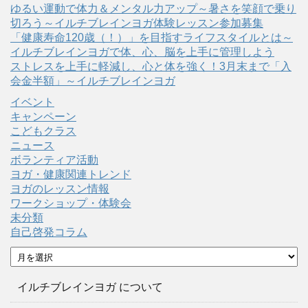
ゆるい運動で体力＆メンタル力アップ～暑さを笑顔で乗り
切ろう～イルチブレインヨガ体験レッスン参加募集
「健康寿命120歳（！）」を目指すライフスタイルとは～
イルチブレインヨガで体、心、脳を上手に管理しよう
ストレスを上手に軽減し、心と体を強く！3月末まで「入
会金半額」～イルチブレインヨガ
イベント
キャンペーン
こどもクラス
ニュース
ボランティア活動
ヨガ・健康関連トレンド
ヨガのレッスン情報
ワークショップ・体験会
未分類
自己啓発コラム
ア
ー
カ
イルチブレインヨガ について
イ