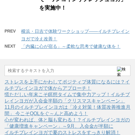
を実施中！
PREV
横浜・日吉で体験ワークショップ――イルチブレイン
ヨガで冷え改善！
NEXT
「内臓に心が宿る」～柔軟な思考で健康な体を！
ストレスを上手にかわしてポジティブ体質になるには？イ
ルチブレインヨガで体からアプローチ！
慌ただしい年末こそ瞑想タイムで集中力アップ！イルチブ
レインヨガが入会金半額の「クリスマスキャンペーン」
11月のイルチブレインヨガは「冷え対策！体質改善推進月
間」 今こそQOLをぐ～んと高めよう！
心が変われば、体と脳も変わる！？イルチブレインヨガの
「健康増進キャンペーン」～9月、入会金が半額に
イルチブレインヨガで夏のストレスをすっきり解消！