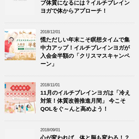
ブ体質になるには？イルチブレイン
ヨガで体からアプローチ！
2018/12/01
慌ただしい年末こそ瞑想タイムで集
中力アップ！イルチブレインヨガが
入会金半額の「クリスマスキャンペ
ーン」
2018/11/01
11月のイルチブレインヨガは「冷え
対策！体質改善推進月間」 今こそ
QOLをぐ～んと高めよう！
2018/09/01
心が変われば、体と脳も変わる！？