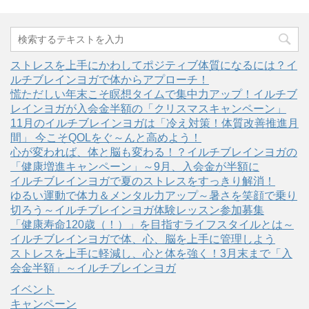
ストレスを上手にかわしてポジティブ体質になるには？イ
ルチブレインヨガで体からアプローチ！
慌ただしい年末こそ瞑想タイムで集中力アップ！イルチブ
レインヨガが入会金半額の「クリスマスキャンペーン」
11月のイルチブレインヨガは「冷え対策！体質改善推進月
間」 今こそQOLをぐ～んと高めよう！
心が変われば、体と脳も変わる！？イルチブレインヨガの
「健康増進キャンペーン」～9月、入会金が半額に
イルチブレインヨガで夏のストレスをすっきり解消！
ゆるい運動で体力＆メンタル力アップ～暑さを笑顔で乗り
切ろう～イルチブレインヨガ体験レッスン参加募集
「健康寿命120歳（！）」を目指すライフスタイルとは～
イルチブレインヨガで体、心、脳を上手に管理しよう
ストレスを上手に軽減し、心と体を強く！3月末まで「入
会金半額」～イルチブレインヨガ
イベント
キャンペーン