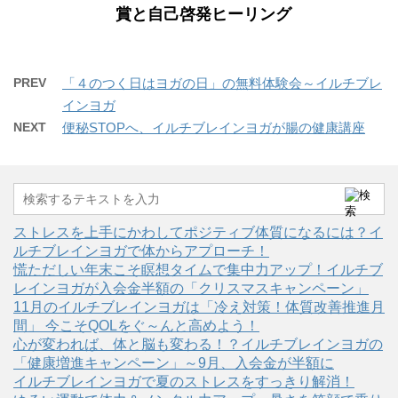
賞と自己啓発ヒーリング
PREV
「４のつく日はヨガの日」の無料体験会～イルチブレ
インヨガ
NEXT
便秘STOPへ、イルチブレインヨガが腸の健康講座
ストレスを上手にかわしてポジティブ体質になるには？イ
ルチブレインヨガで体からアプローチ！
慌ただしい年末こそ瞑想タイムで集中力アップ！イルチブ
レインヨガが入会金半額の「クリスマスキャンペーン」
11月のイルチブレインヨガは「冷え対策！体質改善推進月
間」 今こそQOLをぐ～んと高めよう！
心が変われば、体と脳も変わる！？イルチブレインヨガの
「健康増進キャンペーン」～9月、入会金が半額に
イルチブレインヨガで夏のストレスをすっきり解消！