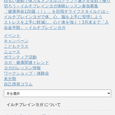
ゆるい運動で体力＆メンタル力アップ～暑さを笑顔で乗り
切ろう～イルチブレインヨガ体験レッスン参加募集
「健康寿命120歳（！）」を目指すライフスタイルとは～
イルチブレインヨガで体、心、脳を上手に管理しよう
ストレスを上手に軽減し、心と体を強く！3月末まで「入
会金半額」～イルチブレインヨガ
イベント
キャンペーン
こどもクラス
ニュース
ボランティア活動
ヨガ・健康関連トレンド
ヨガのレッスン情報
ワークショップ・体験会
未分類
自己啓発コラム
ア
ー
カ
イルチブレインヨガ について
イ
ブ