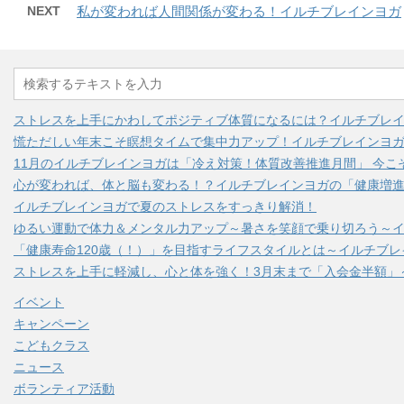
NEXT
私が変われば人間関係が変わる！イルチブレインヨガ
ストレスを上手にかわしてポジティブ体質になるには？イルチブレ
慌ただしい年末こそ瞑想タイムで集中力アップ！イルチブレインヨ
11月のイルチブレインヨガは「冷え対策！体質改善推進月間」 今こ
心が変われば、体と脳も変わる！？イルチブレインヨガの「健康増進
イルチブレインヨガで夏のストレスをすっきり解消！
ゆるい運動で体力＆メンタル力アップ～暑さを笑顔で乗り切ろう～
「健康寿命120歳（！）」を目指すライフスタイルとは～イルチブ
ストレスを上手に軽減し、心と体を強く！3月末まで「入会金半額」
イベント
キャンペーン
こどもクラス
ニュース
ボランティア活動