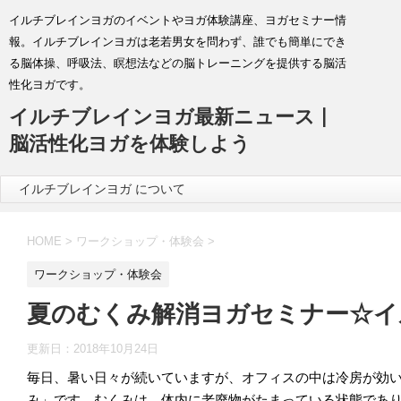
イルチブレインヨガのイベントやヨガ体験講座、ヨガセミナー情
報。イルチブレインヨガは老若男女を問わず、誰でも簡単にでき
る脳体操、呼吸法、瞑想法などの脳トレーニングを提供する脳活
性化ヨガです。
イルチブレインヨガ最新ニュース |
脳活性化ヨガを体験しよう
イルチブレインヨガ について
HOME
>
ワークショップ・体験会
>
ワークショップ・体験会
夏のむくみ解消ヨガセミナー☆イ
更新日：
2018年10月24日
毎日、暑い日々が続いていますが、オフィスの中は冷房が効
み」です。むくみは、体内に老廃物がたまっている状態であ