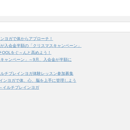
インヨガで体からアプローチ！
ガが入会金半額の「クリスマスキャンペーン」
そQOLをぐ～んと高めよう！
キャンペーン」～9月、入会金が半額に
イルチブレインヨガ体験レッスン参加募集
レインヨガで体、心、脳を上手に管理しよう
～イルチブレインヨガ