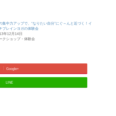
の集中力アップで、“なりたい自分”にぐ～んと近づく！イ
チブレインヨガの体験会
013年12月14日
ークショップ・体験会
Google+
LINE