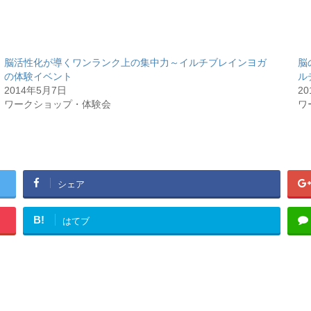
脳活性化が導くワンランク上の集中力～イルチブレインヨガ
脳
の体験イベント
ル
2014年5月7日
2
ワークショップ・体験会
ワ
シェア
B!
はてブ