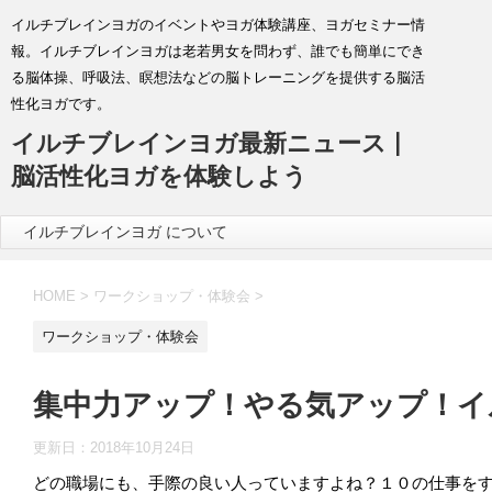
イルチブレインヨガのイベントやヨガ体験講座、ヨガセミナー情
報。イルチブレインヨガは老若男女を問わず、誰でも簡単にでき
る脳体操、呼吸法、瞑想法などの脳トレーニングを提供する脳活
性化ヨガです。
イルチブレインヨガ最新ニュース |
脳活性化ヨガを体験しよう
イルチブレインヨガ について
HOME
>
ワークショップ・体験会
>
ワークショップ・体験会
集中力アップ！やる気アップ！イ
更新日：
2018年10月24日
どの職場にも、手際の良い人っていますよね？１０の仕事を