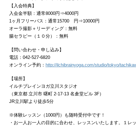
【入会特典】
入会金半額：通常8000円⇒4000円
1ヶ月フリーパス：通常15700 円⇒10000円
オーラ撮影＋リーディング：無料
腸セラピー（１０分）：無料
【問い合わせ・申し込み】
電話：042-527-6820
オンライン予約：
http://ilchibrainyoga.com/studio/tokyo/tachik
【場所】
イルチブレインヨガ立川スタジオ
（東京都 立川市 曙町 2-17-13 名倉堂ビル 3F）
JR立川駅より徒歩5分
※体験レッスン（1000円）も随時受付中です！
・お一人お一人の目的に合わせ、レッスンいたします。１レ