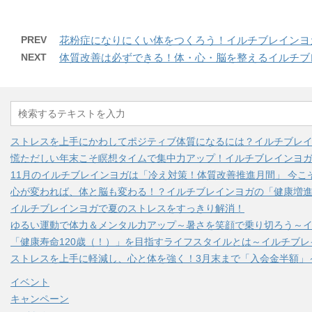
PREV
花粉症になりにくい体をつくろう！イルチブレインヨ
NEXT
体質改善は必ずできる！体・心・脳を整えるイルチブ
ストレスを上手にかわしてポジティブ体質になるには？イルチブレ
慌ただしい年末こそ瞑想タイムで集中力アップ！イルチブレインヨ
11月のイルチブレインヨガは「冷え対策！体質改善推進月間」 今こ
心が変われば、体と脳も変わる！？イルチブレインヨガの「健康増進
イルチブレインヨガで夏のストレスをすっきり解消！
ゆるい運動で体力＆メンタル力アップ～暑さを笑顔で乗り切ろう～
「健康寿命120歳（！）」を目指すライフスタイルとは～イルチブ
ストレスを上手に軽減し、心と体を強く！3月末まで「入会金半額」
イベント
キャンペーン