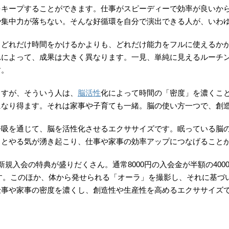
をキープすることができます。仕事がスピーディーで効率が良いか
や集中力が落ちない。そんな好循環を自分で演出できる人が、いわ
。どれだけ時間をかけるかよりも、どれだけ能力をフルに使えるか
れによって、成果は大きく異なります。一見、単純に見えるルーチ
す。
ますが、そういう人は、
脳活性
化によって時間の「密度」を濃くこ
になり得ます。それは家事や子育ても一緒。脳の使い方一つで、創
呼吸を通じて、脳を活性化させるエクササイズです。眠っている脳
力とやる気が湧き起こり、仕事や家事の効率アップにつなげること
規入会の特典が盛りだくさん。通常8000円の入会金が半額の40
ります。このほか、体から発せられる「オーラ」を撮影し、それに基
仕事や家事の密度を濃くし、創造性や生産性を高めるエクササイズ