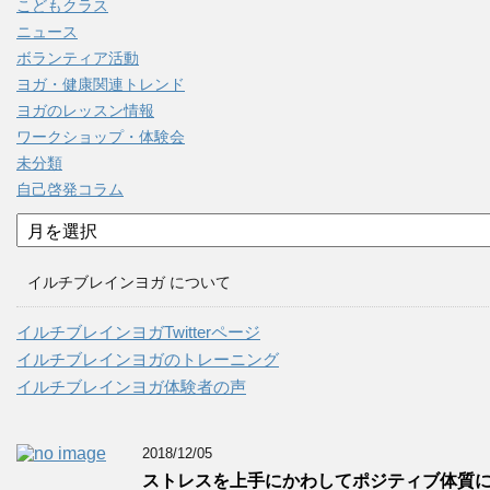
こどもクラス
ニュース
ボランティア活動
ヨガ・健康関連トレンド
ヨガのレッスン情報
ワークショップ・体験会
未分類
自己啓発コラム
ア
ー
カ
イルチブレインヨガ について
イ
ブ
イルチブレインヨガTwitterページ
イルチブレインヨガのトレーニング
イルチブレインヨガ体験者の声
2018/12/05
ストレスを上手にかわしてポジティブ体質