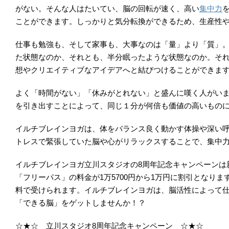
がない。そんな人はたいてい、脳の回転が速く、高い
集中力
ことができます。しっかりと気分転換ができるため、生産性
仕事も勉強も、そして家事も、大事なのは「量」より「質」
た状態なのか、それとも、半分眠ったような状態なのか。そ
想やクリエイティブなアイデアへと結びつけることができま
よく「時間がない」「休みがとれない」と盛んに嘆く人がい
を引き出すことによって、同じ１分が何倍も価値の高いもの
イルチブレインヨガは、体をバランス良く動かす体操や深い
トレスで緊張していた脳や心がリラックスすることで、集中
イルチブレインヨガ立川スタジオの8周年記念キャンペーンは新
「フリーパス」の料金が1万5700円から1万円に割引とな
料で受けられます。イルチブレインヨガは、脳活性によって
「できる脳」をゲットしませんか！？
☆★☆ 立川スタジオ8周年記念キャンペーン ☆★☆