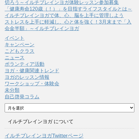
切ろう～イルチブレインヨガ体験レッスン参加募集
「健康寿命120歳（！）」を目指すライフスタイルとは～
イルチブレインヨガで体、心、脳を上手に管理しよう
ストレスを上手に軽減し、心と体を強く！3月末まで「入
会金半額」～イルチブレインヨガ
イベント
キャンペーン
こどもクラス
ニュース
ボランティア活動
ヨガ・健康関連トレンド
ヨガのレッスン情報
ワークショップ・体験会
未分類
自己啓発コラム
ア
ー
カ
イルチブレインヨガ について
イ
ブ
イルチブレインヨガTwitterページ