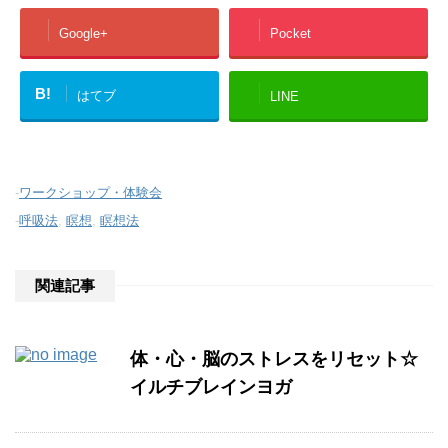
Google+
Pocket
B!
はてブ
LINE
-
ワークショップ・体験会
-
呼吸法
,
瞑想
,
瞑想法
関連記事
体・心・脳のストレスをリセット☆
イルチブレインヨガ