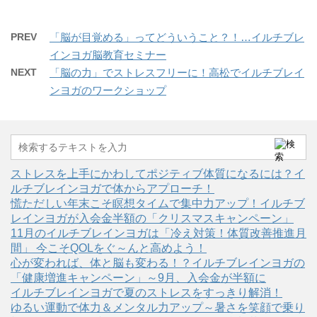
PREV
「脳が目覚める」ってどういうこと？！…イルチブレ
インヨガ脳教育セミナー
NEXT
「脳の力」でストレスフリーに！高松でイルチブレイ
ンヨガのワークショップ
ストレスを上手にかわしてポジティブ体質になるには？イ
ルチブレインヨガで体からアプローチ！
慌ただしい年末こそ瞑想タイムで集中力アップ！イルチブ
レインヨガが入会金半額の「クリスマスキャンペーン」
11月のイルチブレインヨガは「冷え対策！体質改善推進月
間」 今こそQOLをぐ～んと高めよう！
心が変われば、体と脳も変わる！？イルチブレインヨガの
「健康増進キャンペーン」～9月、入会金が半額に
イルチブレインヨガで夏のストレスをすっきり解消！
ゆるい運動で体力＆メンタル力アップ～暑さを笑顔で乗り