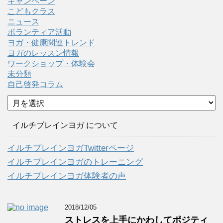
キャンペーン
こどもクラス
ニュース
ボランティア活動
ヨガ・健康関連トレンド
ヨガのレッスン情報
ワークショップ・体験会
未分類
自己啓発コラム
ア
ー
カ
イルチブレインヨガ について
イ
ブ
イルチブレインヨガTwitterページ
イルチブレインヨガのトレーニング
イルチブレインヨガ体験者の声
2018/12/05
ストレスを上手にかわしてポジティ