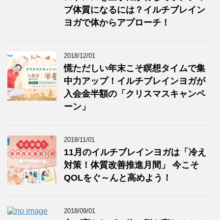
ブ体質になるには？イルチブレイン
ヨガで体からアプローチ！
2018/12/01
慌ただしい年末こそ瞑想タイムで集
中力アップ！イルチブレインヨガが
入会金半額の「クリスマスキャンペ
ーン」
2018/11/01
11月のイルチブレインヨガは「冷え
対策！体質改善推進月間」 今こそ
QOLをぐ～んと高めよう！
2018/09/01