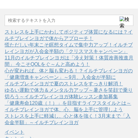
ストレスを上手にかわしてポジティブ体質になるには？イ
ルチブレインヨガで体からアプローチ！
慌ただしい年末こそ瞑想タイムで集中力アップ！イルチブ
レインヨガが入会金半額の「クリスマスキャンペーン」
11月のイルチブレインヨガは「冷え対策！体質改善推進月
間」 今こそQOLをぐ～んと高めよう！
心が変われば、体と脳も変わる！？イルチブレインヨガの
「健康増進キャンペーン」～9月、入会金が半額に
イルチブレインヨガで夏のストレスをすっきり解消！
ゆるい運動で体力＆メンタル力アップ～暑さを笑顔で乗り
切ろう～イルチブレインヨガ体験レッスン参加募集
「健康寿命120歳（！）」を目指すライフスタイルとは～
イルチブレインヨガで体、心、脳を上手に管理しよう
ストレスを上手に軽減し、心と体を強く！3月末まで「入
会金半額」～イルチブレインヨガ
イベント