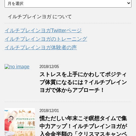
ア
ー
カ
イルチブレインヨガ について
イ
ブ
イルチブレインヨガTwitterページ
イルチブレインヨガのトレーニング
イルチブレインヨガ体験者の声
2018/12/05
ストレスを上手にかわしてポジティ
ブ体質になるには？イルチブレイン
ヨガで体からアプローチ！
2018/12/01
慌ただしい年末こそ瞑想タイムで集
中力アップ！イルチブレインヨガが
入会金半額の「クリスマスキャンペ