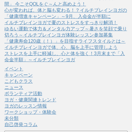
間」 今こそQOLをぐ～んと高めよう！
心が変われば、体と脳も変わる！？イルチブレインヨガの
「健康増進キャンペーン」～9月、入会金が半額に
イルチブレインヨガで夏のストレスをすっきり解消！
ゆるい運動で体力＆メンタル力アップ～暑さを笑顔で乗り
切ろう～イルチブレインヨガ体験レッスン参加募集
「健康寿命120歳（！）」を目指すライフスタイルとは～
イルチブレインヨガで体、心、脳を上手に管理しよう
ストレスを上手に軽減し、心と体を強く！3月末まで「入
会金半額」～イルチブレインヨガ
イベント
キャンペーン
こどもクラス
ニュース
ボランティア活動
ヨガ・健康関連トレンド
ヨガのレッスン情報
ワークショップ・体験会
未分類
自己啓発コラム