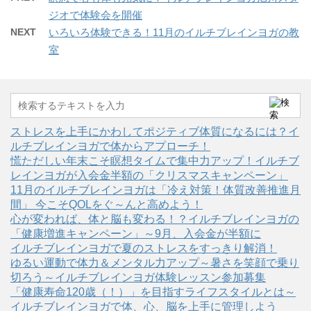
ジオで体験会を開催
NEXT
いろいろ体験できる！11月のイルチブレインヨガの教
室
ストレスを上手にかわしてポジティブ体質になるには？イ
ルチブレインヨガで体からアプローチ！
慌ただしい年末こそ瞑想タイムで集中力アップ！イルチブ
レインヨガが入会金半額の「クリスマスキャンペーン」
11月のイルチブレインヨガは「冷え対策！体質改善推進月
間」 今こそQOLをぐ～んと高めよう！
心が変われば、体と脳も変わる！？イルチブレインヨガの
「健康増進キャンペーン」～9月、入会金が半額に
イルチブレインヨガで夏のストレスをすっきり解消！
ゆるい運動で体力＆メンタル力アップ～暑さを笑顔で乗り
切ろう～イルチブレインヨガ体験レッスン参加募集
「健康寿命120歳（！）」を目指すライフスタイルとは～
イルチブレインヨガで体、心、脳を上手に管理しよう