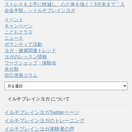
ストレスを上手に軽減し、心と体を強く！3月末まで「入
会金半額」～イルチブレインヨガ
イベント
キャンペーン
こどもクラス
ニュース
ボランティア活動
ヨガ・健康関連トレンド
ヨガのレッスン情報
ワークショップ・体験会
未分類
自己啓発コラム
ア
ー
カ
イルチブレインヨガ について
イ
ブ
イルチブレインヨガTwitterページ
イルチブレインヨガのトレーニング
イルチブレインヨガ体験者の声