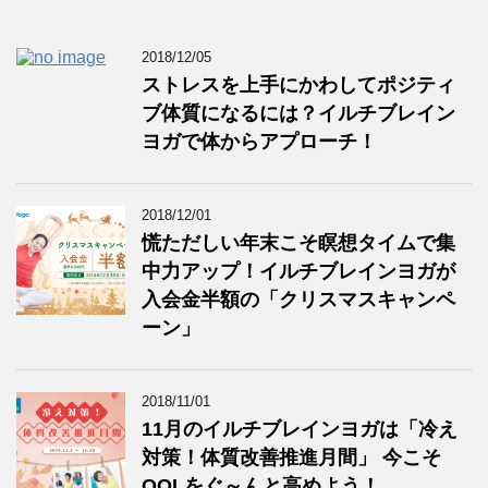
2018/12/05
ストレスを上手にかわしてポジティ
ブ体質になるには？イルチブレイン
ヨガで体からアプローチ！
2018/12/01
慌ただしい年末こそ瞑想タイムで集
中力アップ！イルチブレインヨガが
入会金半額の「クリスマスキャンペ
ーン」
2018/11/01
11月のイルチブレインヨガは「冷え
対策！体質改善推進月間」 今こそ
QOLをぐ～んと高めよう！