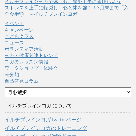
イルチブレインヨガで体、心、脳を上手に管理しよう
ストレスを上手に軽減し、心と体を強く！3月末まで「入
会金半額」～イルチブレインヨガ
イベント
キャンペーン
こどもクラス
ニュース
ボランティア活動
ヨガ・健康関連トレンド
ヨガのレッスン情報
ワークショップ・体験会
未分類
自己啓発コラム
ア
ー
カ
イルチブレインヨガ について
イ
ブ
イルチブレインヨガTwitterページ
イルチブレインヨガのトレーニング