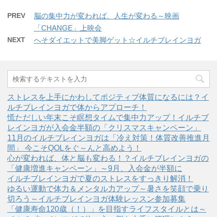
PREV
脳の集中力が変われば、人生が変わる～映画
「CHANGE」上映会
NEXT
へそダイエットで美脚ゲット☆イルチブレインヨガ
ストレスを上手にかわしてポジティブ体質になるには？イ
ルチブレインヨガで体からアプローチ！
慌ただしい年末こそ瞑想タイムで集中力アップ！イルチブ
レインヨガが入会金半額の「クリスマスキャンペーン」
11月のイルチブレインヨガは「冷え対策！体質改善推進月
間」 今こそQOLをぐ～んと高めよう！
心が変われば、体と脳も変わる！？イルチブレインヨガの
「健康増進キャンペーン」～9月、入会金が半額に
イルチブレインヨガで夏のストレスをすっきり解消！
ゆるい運動で体力＆メンタル力アップ～暑さを笑顔で乗り
切ろう～イルチブレインヨガ体験レッスン参加募集
「健康寿命120歳（！）」を目指すライフスタイルとは～