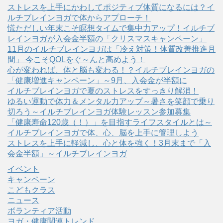
ストレスを上手にかわしてポジティブ体質になるには？イ
ルチブレインヨガで体からアプローチ！
慌ただしい年末こそ瞑想タイムで集中力アップ！イルチブ
レインヨガが入会金半額の「クリスマスキャンペーン」
11月のイルチブレインヨガは「冷え対策！体質改善推進月
間」 今こそQOLをぐ～んと高めよう！
心が変われば、体と脳も変わる！？イルチブレインヨガの
「健康増進キャンペーン」～9月、入会金が半額に
イルチブレインヨガで夏のストレスをすっきり解消！
ゆるい運動で体力＆メンタル力アップ～暑さを笑顔で乗り
切ろう～イルチブレインヨガ体験レッスン参加募集
「健康寿命120歳（！）」を目指すライフスタイルとは～
イルチブレインヨガで体、心、脳を上手に管理しよう
ストレスを上手に軽減し、心と体を強く！3月末まで「入
会金半額」～イルチブレインヨガ
イベント
キャンペーン
こどもクラス
ニュース
ボランティア活動
ヨガ・健康関連トレンド