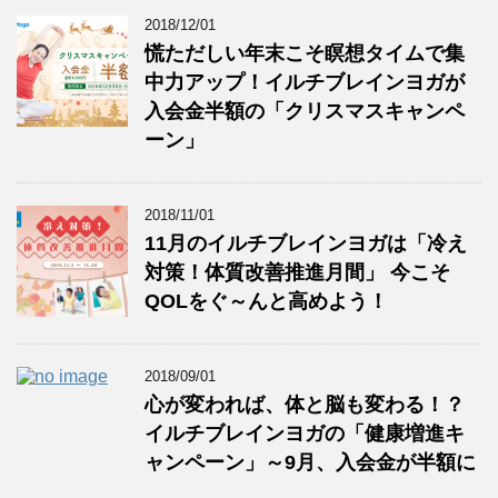
2018/12/01
慌ただしい年末こそ瞑想タイムで集
中力アップ！イルチブレインヨガが
入会金半額の「クリスマスキャンペ
ーン」
2018/11/01
11月のイルチブレインヨガは「冷え
対策！体質改善推進月間」 今こそ
QOLをぐ～んと高めよう！
2018/09/01
心が変われば、体と脳も変わる！？
イルチブレインヨガの「健康増進キ
ャンペーン」～9月、入会金が半額に