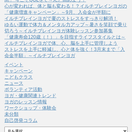
心が変われば、体と脳も変わる！？イルチブレインヨガの
「健康増進キャンペーン」～9月、入会金が半額に
イルチブレインヨガで夏のストレスをすっきり解消！
ゆるい運動で体力＆メンタル力アップ～暑さを笑顔で乗り
切ろう～イルチブレインヨガ体験レッスン参加募集
「健康寿命120歳（！）」を目指すライフスタイルとは～
イルチブレインヨガで体、心、脳を上手に管理しよう
ストレスを上手に軽減し、心と体を強く！3月末まで「入
会金半額」～イルチブレインヨガ
イベント
キャンペーン
こどもクラス
ニュース
ボランティア活動
ヨガ・健康関連トレンド
ヨガのレッスン情報
ワークショップ・体験会
未分類
自己啓発コラム
ア