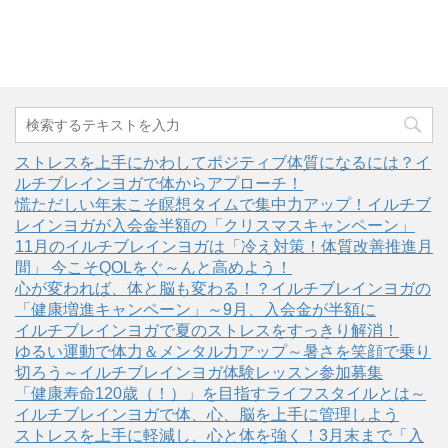
ストレスを上手にかわしてポジティブ体質になるには？イ
ルチブレインヨガで体からアプローチ！
慌ただしい年末こそ瞑想タイムで集中力アップ！イルチブ
レインヨガが入会金半額の「クリスマスキャンペーン」
11月のイルチブレインヨガは「冷え対策！体質改善推進月
間」 今こそQOLをぐ～んと高めよう！
心が変われば、体と脳も変わる！？イルチブレインヨガの
「健康増進キャンペーン」～9月、入会金が半額に
イルチブレインヨガで夏のストレスをすっきり解消！
ゆるい運動で体力＆メンタル力アップ～暑さを笑顔で乗り
切ろう～イルチブレインヨガ体験レッスン参加募集
「健康寿命120歳（！）」を目指すライフスタイルとは～
イルチブレインヨガで体、心、脳を上手に管理しよう
ストレスを上手に軽減し、心と体を強く！3月末まで「入