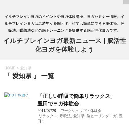
イルチブレインヨガのイベントやヨガ体験講座、ヨガセミナー情報。イ
ルチブレインヨガは老若男女を問わず、誰でも簡単にできる脳体操、呼
吸法、瞑想法などの脳トレーニングを提供する脳活性化ヨガです。
イルチブレインヨガ最新ニュース | 脳活性
化ヨガを体験しよう
HOME
>
愛知県
「 愛知県 」 一覧
「正しい呼吸で簡単リラックス」
豊田でヨガ体験会
2011/07/28
-
ワークショップ・体験会
リラックス
,
呼吸法
,
愛知県
,
脳ヒーリングヨガ
,
豊
田市