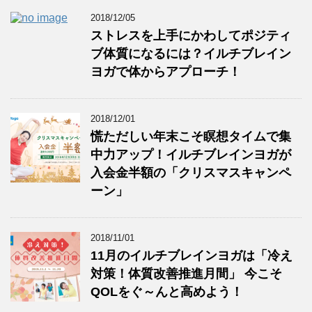
2018/12/05
ストレスを上手にかわしてポジティ
ブ体質になるには？イルチブレイン
ヨガで体からアプローチ！
2018/12/01
慌ただしい年末こそ瞑想タイムで集
中力アップ！イルチブレインヨガが
入会金半額の「クリスマスキャンペ
ーン」
2018/11/01
11月のイルチブレインヨガは「冷え
対策！体質改善推進月間」 今こそ
QOLをぐ～んと高めよう！