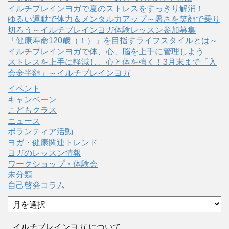
イルチブレインヨガで夏のストレスをすっきり解消！
ゆるい運動で体力＆メンタル力アップ～暑さを笑顔で乗り
切ろう～イルチブレインヨガ体験レッスン参加募集
「健康寿命120歳（！）」を目指すライフスタイルとは～
イルチブレインヨガで体、心、脳を上手に管理しよう
ストレスを上手に軽減し、心と体を強く！3月末まで「入
会金半額」～イルチブレインヨガ
イベント
キャンペーン
こどもクラス
ニュース
ボランティア活動
ヨガ・健康関連トレンド
ヨガのレッスン情報
ワークショップ・体験会
未分類
自己啓発コラム
ア
ー
カ
イルチブレインヨガ について