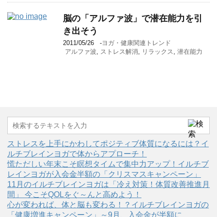
脳の「アルファ波」で潜在能力を引
き出そう
2011/05/26
-
ヨガ・健康関連トレンド
アルファ波
,
ストレス解消
,
リラックス
,
潜在能力
ストレスを上手にかわしてポジティブ体質になるには？イ
ルチブレインヨガで体からアプローチ！
慌ただしい年末こそ瞑想タイムで集中力アップ！イルチブ
レインヨガが入会金半額の「クリスマスキャンペーン」
11月のイルチブレインヨガは「冷え対策！体質改善推進月
間」 今こそQOLをぐ～んと高めよう！
心が変われば、体と脳も変わる！？イルチブレインヨガの
「健康増進キャンペーン」～9月、入会金が半額に