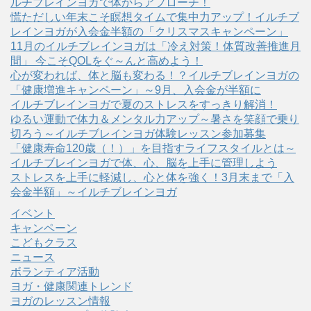
ルチブレインヨガで体からアプローチ！
慌ただしい年末こそ瞑想タイムで集中力アップ！イルチブ
レインヨガが入会金半額の「クリスマスキャンペーン」
11月のイルチブレインヨガは「冷え対策！体質改善推進月
間」 今こそQOLをぐ～んと高めよう！
心が変われば、体と脳も変わる！？イルチブレインヨガの
「健康増進キャンペーン」～9月、入会金が半額に
イルチブレインヨガで夏のストレスをすっきり解消！
ゆるい運動で体力＆メンタル力アップ～暑さを笑顔で乗り
切ろう～イルチブレインヨガ体験レッスン参加募集
「健康寿命120歳（！）」を目指すライフスタイルとは～
イルチブレインヨガで体、心、脳を上手に管理しよう
ストレスを上手に軽減し、心と体を強く！3月末まで「入
会金半額」～イルチブレインヨガ
イベント
キャンペーン
こどもクラス
ニュース
ボランティア活動
ヨガ・健康関連トレンド
ヨガのレッスン情報