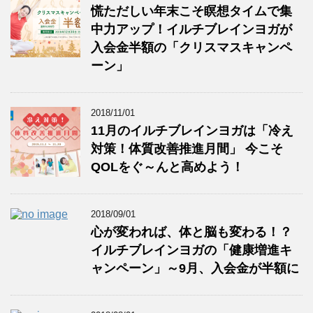
慌ただしい年末こそ瞑想タイムで集
中力アップ！イルチブレインヨガが
入会金半額の「クリスマスキャンペ
ーン」
2018/11/01
11月のイルチブレインヨガは「冷え
対策！体質改善推進月間」 今こそ
QOLをぐ～んと高めよう！
2018/09/01
心が変われば、体と脳も変わる！？
イルチブレインヨガの「健康増進キ
ャンペーン」～9月、入会金が半額に