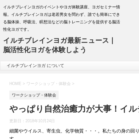
イルチブレインヨガのイベントやヨガ体験講座、ヨガセミナー情
報。イルチブレインヨガは老若男女を問わず、誰でも簡単にでき
る脳体操、呼吸法、瞑想法などの脳トレーニングを提供する脳活
性化ヨガです。
イルチブレインヨガ最新ニュース |
脳活性化ヨガを体験しよう
イルチブレインヨガ について
HOME
>
ワークショップ・体験会
>
ワークショップ・体験会
やっぱり自然治癒力が大事！イル
更新日：
2018年10月24日
細菌やウイルス、寄生虫、化学物質・・・。私たちの身の回
す。