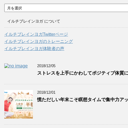
ア
ー
カ
イルチブレインヨガ について
イ
ブ
イルチブレインヨガTwitterページ
イルチブレインヨガのトレーニング
イルチブレインヨガ体験者の声
2018/12/05
ストレスを上手にかわしてポジティブ体質
2018/12/01
慌ただしい年末こそ瞑想タイムで集中力ア