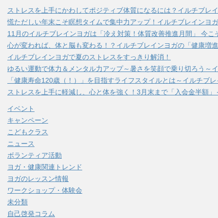
ストレスを上手にかわしてポジティブ体質になるには？イルチブレ
慌ただしい年末こそ瞑想タイムで集中力アップ！イルチブレインヨ
11月のイルチブレインヨガは「冷え対策！体質改善推進月間」 今こ
心が変われば、体と脳も変わる！？イルチブレインヨガの「健康増進
イルチブレインヨガで夏のストレスをすっきり解消！
ゆるい運動で体力＆メンタル力アップ～暑さを笑顔で乗り切ろう～
「健康寿命120歳（！）」を目指すライフスタイルとは～イルチブ
ストレスを上手に軽減し、心と体を強く！3月末まで「入会金半額」
イベント
キャンペーン
こどもクラス
ニュース
ボランティア活動
ヨガ・健康関連トレンド
ヨガのレッスン情報
ワークショップ・体験会
未分類
自己啓発コラム