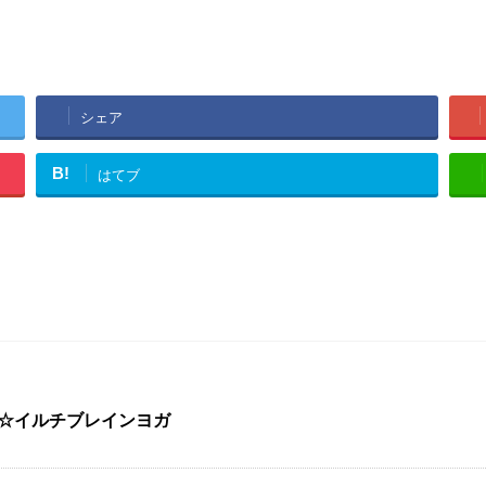
シェア
B!
はてブ
P☆イルチブレインヨガ