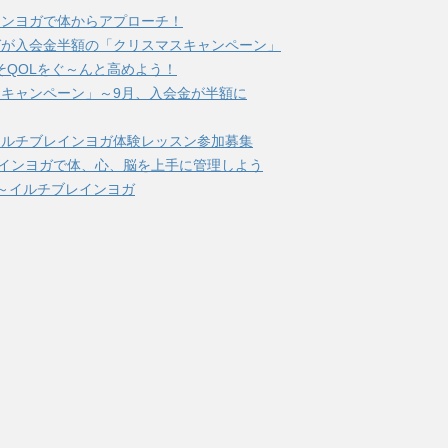
インヨガで体からアプローチ！
ガが入会金半額の「クリスマスキャンペーン」
そQOLをぐ～んと高めよう！
キャンペーン」～9月、入会金が半額に
イルチブレインヨガ体験レッスン参加募集
レインヨガで体、心、脳を上手に管理しよう
～イルチブレインヨガ