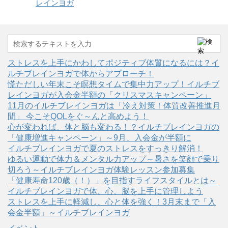
レインヨガ
ストレスを上手にかわしてポジティブ体質になるには？イ
ルチブレインヨガで体からアプローチ！
慌ただしい年末こそ瞑想タイムで集中力アップ！イルチブ
レインヨガが入会金半額の「クリスマスキャンペーン」
11月のイルチブレインヨガは「冷え対策！体質改善推進月
間」 今こそQOLをぐ～んと高めよう！
心が変われば、体と脳も変わる！？イルチブレインヨガの
「健康増進キャンペーン」～9月、入会金が半額に
イルチブレインヨガで夏のストレスをすっきり解消！
ゆるい運動で体力＆メンタル力アップ～暑さを笑顔で乗り
切ろう～イルチブレインヨガ体験レッスン参加募集
「健康寿命120歳（！）」を目指すライフスタイルとは～
イルチブレインヨガで体、心、脳を上手に管理しよう
ストレスを上手に軽減し、心と体を強く！3月末まで「入
会金半額」～イルチブレインヨガ