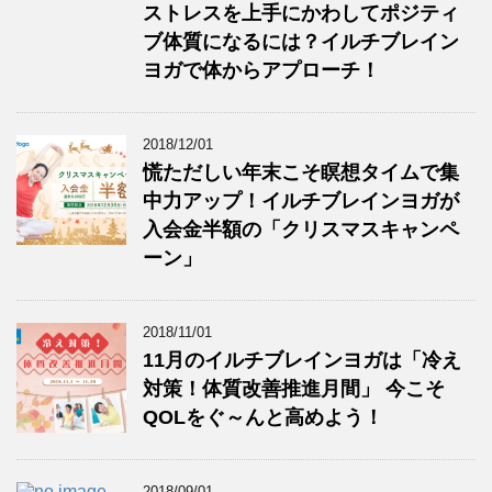
ストレスを上手にかわしてポジティ
ブ体質になるには？イルチブレイン
ヨガで体からアプローチ！
2018/12/01
慌ただしい年末こそ瞑想タイムで集
中力アップ！イルチブレインヨガが
入会金半額の「クリスマスキャンペ
ーン」
2018/11/01
11月のイルチブレインヨガは「冷え
対策！体質改善推進月間」 今こそ
QOLをぐ～んと高めよう！
2018/09/01