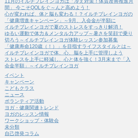
11月のイルチブレインヨガは「冷え対策！体質改善推進月
間」 今こそQOLをぐ～んと高めよう！
心が変われば、体と脳も変わる！？イルチブレインヨガの
「健康増進キャンペーン」～9月、入会金が半額に
イルチブレインヨガで夏のストレスをすっきり解消！
ゆるい運動で体力＆メンタル力アップ～暑さを笑顔で乗り
切ろう～イルチブレインヨガ体験レッスン参加募集
「健康寿命120歳（！）」を目指すライフスタイルとは～
イルチブレインヨガで体、心、脳を上手に管理しよう
ストレスを上手に軽減し、心と体を強く！3月末まで「入
会金半額」～イルチブレインヨガ
イベント
キャンペーン
こどもクラス
ニュース
ボランティア活動
ヨガ・健康関連トレンド
ヨガのレッスン情報
ワークショップ・体験会
未分類
自己啓発コラム