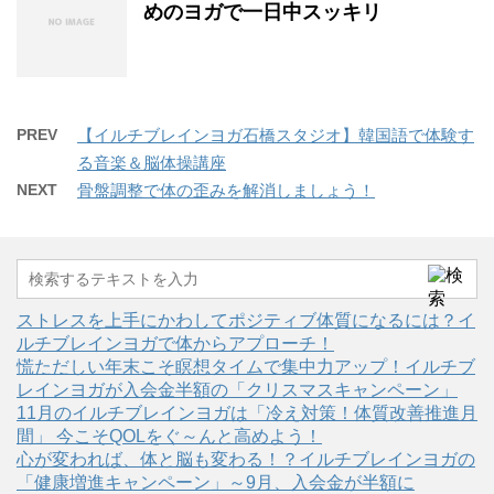
めのヨガで一日中スッキリ
PREV
【イルチブレインヨガ石橋スタジオ】韓国語で体験す
る音楽＆脳体操講座
NEXT
骨盤調整で体の歪みを解消しましょう！
ストレスを上手にかわしてポジティブ体質になるには？イ
ルチブレインヨガで体からアプローチ！
慌ただしい年末こそ瞑想タイムで集中力アップ！イルチブ
レインヨガが入会金半額の「クリスマスキャンペーン」
11月のイルチブレインヨガは「冷え対策！体質改善推進月
間」 今こそQOLをぐ～んと高めよう！
心が変われば、体と脳も変わる！？イルチブレインヨガの
「健康増進キャンペーン」～9月、入会金が半額に