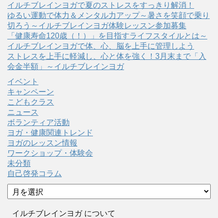
イルチブレインヨガで夏のストレスをすっきり解消！
ゆるい運動で体力＆メンタル力アップ～暑さを笑顔で乗り
切ろう～イルチブレインヨガ体験レッスン参加募集
「健康寿命120歳（！）」を目指すライフスタイルとは～
イルチブレインヨガで体、心、脳を上手に管理しよう
ストレスを上手に軽減し、心と体を強く！3月末まで「入
会金半額」～イルチブレインヨガ
イベント
キャンペーン
こどもクラス
ニュース
ボランティア活動
ヨガ・健康関連トレンド
ヨガのレッスン情報
ワークショップ・体験会
未分類
自己啓発コラム
ア
ー
カ
イルチブレインヨガ について