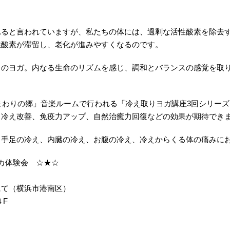
？
れると言われていますが、私たちの体には、過剰な活性酸素を除去
性酸素が滞留し、老化が進みやすくなるのです。
リのヨガ。内なる生命のリズムを感じ、調和とバランスの感覚を取
ひまわりの郷」音楽ルームで行われる「冷え取りヨガ講座3回シリー
、冷え改善、免疫力アップ、自然治癒力回復などの効果が期待でき
！手足の冷え、内臓の冷え、お腹の冷え、冷えからくる体の痛みに
カ体験会 ☆★☆
にて（横浜市港南区）
４F