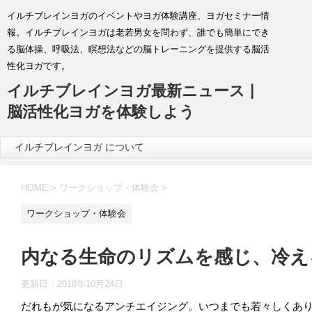
イルチブレインヨガのイベントやヨガ体験講座、ヨガセミナー情
報。イルチブレインヨガは老若男女を問わず、誰でも簡単にでき
る脳体操、呼吸法、瞑想法などの脳トレーニングを提供する脳活
性化ヨガです。
イルチブレインヨガ最新ニュース |
脳活性化ヨガを体験しよう
イルチブレインヨガ について
HOME
>
ワークショップ・体験会
>
ワークショップ・体験会
内なる生命のリズムを感じ、冷え
更新日：
2018年10月24日
だれもが気になるアンチエイジング。いつまでも若々しくあ