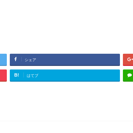
シェア
B!
はてブ