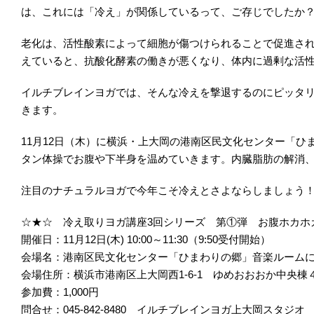
は、これには「冷え」が関係しているって、ご存じでしたか
老化は、活性酸素によって細胞が傷つけられることで促進さ
えていると、抗酸化酵素の働きが悪くなり、体内に過剰な活
イルチブレインヨガでは、そんな冷えを撃退するのにピッタ
きます。
11月12日（木）に横浜・上大岡の港南区民文化センター「
タン体操でお腹や下半身を温めていきます。内臓脂肪の解消
注目のナチュラルヨガで今年こそ冷えとさよならしましょう
☆★☆ 冷え取りヨガ講座3回シリーズ 第①弾 お腹ホカホ
開催日：11月12日(木) 10:00～11:30（9:50受付開始）
会場名：港南区民文化センター「ひまわりの郷」音楽ルーム
会場住所：横浜市港南区上大岡西1-6-1 ゆめおおおか中央棟
参加費：1,000円
問合せ：045-842-8480 イルチブレインヨガ上大岡スタジオ