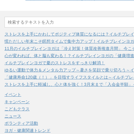
ストレスを上手にかわしてポジティブ体質になるには？イルチブレ
慌ただしい年末こそ瞑想タイムで集中力アップ！イルチブレインヨ
11月のイルチブレインヨガは「冷え対策！体質改善推進月間」 今こ
心が変われば、体と脳も変わる！？イルチブレインヨガの「健康増進
イルチブレインヨガで夏のストレスをすっきり解消！
ゆるい運動で体力＆メンタル力アップ～暑さを笑顔で乗り切ろう～
「健康寿命120歳（！）」を目指すライフスタイルとは～イルチブ
ストレスを上手に軽減し、心と体を強く！3月末まで「入会金半額」
イベント
キャンペーン
こどもクラス
ニュース
ボランティア活動
ヨガ・健康関連トレンド