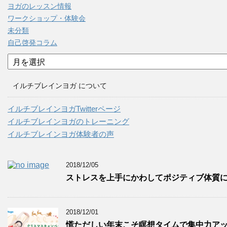
ヨガのレッスン情報
ワークショップ・体験会
未分類
自己啓発コラム
ア
ー
カ
イルチブレインヨガ について
イ
ブ
イルチブレインヨガTwitterページ
イルチブレインヨガのトレーニング
イルチブレインヨガ体験者の声
2018/12/05
ストレスを上手にかわしてポジティブ体質
2018/12/01
慌ただしい年末こそ瞑想タイムで集中力ア