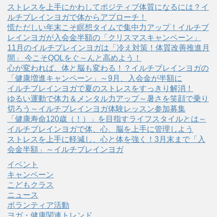
ストレスを上手にかわしてポジティブ体質になるには？イ
ルチブレインヨガで体からアプローチ！
慌ただしい年末こそ瞑想タイムで集中力アップ！イルチブ
レインヨガが入会金半額の「クリスマスキャンペーン」
11月のイルチブレインヨガは「冷え対策！体質改善推進月
間」 今こそQOLをぐ～んと高めよう！
心が変われば、体と脳も変わる！？イルチブレインヨガの
「健康増進キャンペーン」～9月、入会金が半額に
イルチブレインヨガで夏のストレスをすっきり解消！
ゆるい運動で体力＆メンタル力アップ～暑さを笑顔で乗り
切ろう～イルチブレインヨガ体験レッスン参加募集
「健康寿命120歳（！）」を目指すライフスタイルとは～
イルチブレインヨガで体、心、脳を上手に管理しよう
ストレスを上手に軽減し、心と体を強く！3月末まで「入
会金半額」～イルチブレインヨガ
イベント
キャンペーン
こどもクラス
ニュース
ボランティア活動
ヨガ・健康関連トレンド