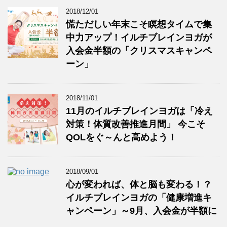
2018/12/01
慌ただしい年末こそ瞑想タイムで集
中力アップ！イルチブレインヨガが
入会金半額の「クリスマスキャンペ
ーン」
2018/11/01
11月のイルチブレインヨガは「冷え
対策！体質改善推進月間」 今こそ
QOLをぐ～んと高めよう！
2018/09/01
心が変われば、体と脳も変わる！？
イルチブレインヨガの「健康増進キ
ャンペーン」～9月、入会金が半額に