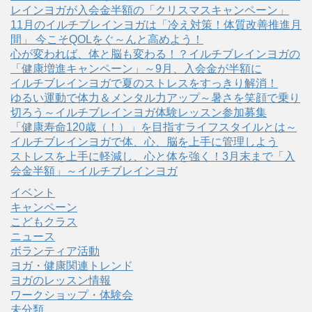
レインヨガが入会金半額の「クリスマスキャンペーン」
11月のイルチブレインヨガは「冷え対策！体質改善推進月
間」 今こそQOLをぐ～んと高めよう！
心が変われば、体と脳も変わる！？イルチブレインヨガの
「健康増進キャンペーン」～9月、入会金が半額に
イルチブレインヨガで夏のストレスをすっきり解消！
ゆるい運動で体力＆メンタル力アップ～暑さを笑顔で乗り
切ろう～イルチブレインヨガ体験レッスン参加募集
「健康寿命120歳（！）」を目指すライフスタイルとは～
イルチブレインヨガで体、心、脳を上手に管理しよう
ストレスを上手に軽減し、心と体を強く！3月末まで「入
会金半額」～イルチブレインヨガ
イベント
キャンペーン
こどもクラス
ニュース
ボランティア活動
ヨガ・健康関連トレンド
ヨガのレッスン情報
ワークショップ・体験会
未分類