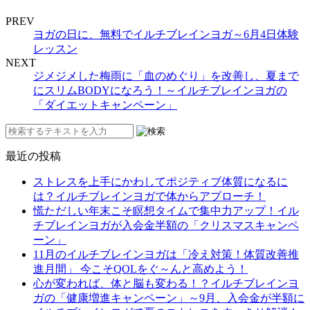
PREV
ヨガの日に、無料でイルチブレインヨガ～6月4日体験
レッスン
NEXT
ジメジメした梅雨に「血のめぐり」を改善し、夏まで
にスリムBODYになろう！～イルチブレインヨガの
「ダイエットキャンペーン」
最近の投稿
ストレスを上手にかわしてポジティブ体質になるに
は？イルチブレインヨガで体からアプローチ！
慌ただしい年末こそ瞑想タイムで集中力アップ！イル
チブレインヨガが入会金半額の「クリスマスキャンペ
ーン」
11月のイルチブレインヨガは「冷え対策！体質改善推
進月間」 今こそQOLをぐ～んと高めよう！
心が変われば、体と脳も変わる！？イルチブレインヨ
ガの「健康増進キャンペーン」～9月、入会金が半額に