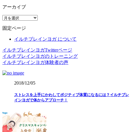
アーカイブ
ア
ー
固定ページ
カ
イ
イルチブレインヨガ について
ブ
イルチブレインヨガTwitterページ
イルチブレインヨガのトレーニング
イルチブレインヨガ体験者の声
2018/12/05
ストレスを上手にかわしてポジティブ体質になるには？イルチブレ
インヨガで体からアプローチ！