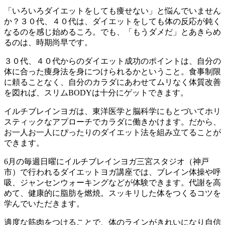
「いろいろダイエットをしても痩せない」と悩んでいません
か？３０代、４０代は、ダイエットをしても体の反応が鈍く
なるのを感じ始めるころ。でも、「もうダメだ」とあきらめ
るのは、時期尚早です。
３０代、４０代からのダイエット成功のポイントは、自分の
体に合った痩身法を身につけられるかということ。食事制限
に頼ることなく、自分のカラダにあわせてムリなく体質改善
を図れば、スリムBODYは十分にゲットできます。
イルチブレインヨガは、東洋医学と脳科学にもとづいてホリ
スティックなアプローチでカラダに働きかけます。だから、
お一人お一人にぴったりのダイエット法を組み立てることが
できます。
6月の毎週日曜にイルチブレインヨガ三宮スタジオ（神戸
市）で行われるダイエットヨガ講座では、ブレイン体操や呼
吸、ジャンセンウォーキングなどが体験できます。代謝を高
めて、健康的に脂肪を燃焼。スッキリした体をつくるコツを
学んでいただきます。
適度な筋肉をつけることで、体のラインがきれいになり自信