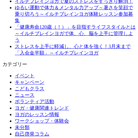
イルチブレインヨガで夏のストレスをすっきり解消！
ゆるい運動で体力＆メンタル力アップ～暑さを笑顔で
乗り切ろう～イルチブレインヨガ体験レッスン参加募
集
「健康寿命120歳（！）」を目指すライフスタイルとは
～イルチブレインヨガで体、心、脳を上手に管理しよ
う
ストレスを上手に軽減し、心と体を強く！3月末まで
「入会金半額」～イルチブレインヨガ
カテゴリー
イベント
キャンペーン
こどもクラス
ニュース
ボランティア活動
ヨガ・健康関連トレンド
ヨガのレッスン情報
ワークショップ・体験会
未分類
自己啓発コラム