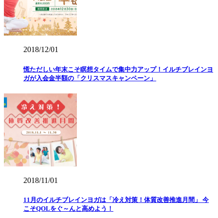
2018/12/01
慌ただしい年末こそ瞑想タイムで集中力アップ！イルチブレインヨ
ガが入会金半額の「クリスマスキャンペーン」
2018/11/01
11月のイルチブレインヨガは「冷え対策！体質改善推進月間」 今
こそQOLをぐ～んと高めよう！