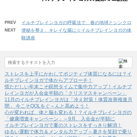
PREV
イルチブレインヨガの呼吸法で、春の地球とシンクロ
NEXT
便秘を整え、キレイな腸に☆イルチブレインヨガの体
験講座
ストレスを上手にかわしてポジティブ体質になるには？イ
ルチブレインヨガで体からアプローチ！
慌ただしい年末こそ瞑想タイムで集中力アップ！イルチブ
レインヨガが入会金半額の「クリスマスキャンペーン」
11月のイルチブレインヨガは「冷え対策！体質改善推進月
間」 今こそQOLをぐ～んと高めよう！
心が変われば、体と脳も変わる！？イルチブレインヨガの
「健康増進キャンペーン」～9月、入会金が半額に
イルチブレインヨガで夏のストレスをすっきり解消！
ゆるい運動で体力＆メンタル力アップ～暑さを笑顔で乗り