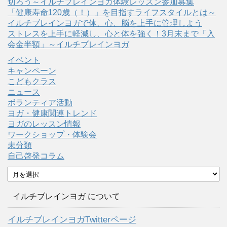
切ろう～イルチブレインヨガ体験レッスン参加募集
「健康寿命120歳（！）」を目指すライフスタイルとは～
イルチブレインヨガで体、心、脳を上手に管理しよう
ストレスを上手に軽減し、心と体を強く！3月末まで「入
会金半額」～イルチブレインヨガ
イベント
キャンペーン
こどもクラス
ニュース
ボランティア活動
ヨガ・健康関連トレンド
ヨガのレッスン情報
ワークショップ・体験会
未分類
自己啓発コラム
ア
ー
カ
イルチブレインヨガ について
イ
ブ
イルチブレインヨガTwitterページ