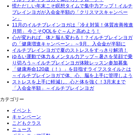
慌ただしい年末こそ瞑想タイムで集中力アップ！イルチ
ブレインヨガが入会金半額の「クリスマスキャンペー
ン」
11月のイルチブレインヨガは「冷え対策！体質改善推進
月間」 今こそQOLをぐ～んと高めよう！
心が変われば、体と脳も変わる！？イルチブレインヨガ
の「健康増進キャンペーン」～9月、入会金が半額に
イルチブレインヨガで夏のストレスをすっきり解消！
ゆるい運動で体力＆メンタル力アップ～暑さを笑顔で乗
り切ろう～イルチブレインヨガ体験レッスン参加募集
「健康寿命120歳（！）」を目指すライフスタイルとは
～イルチブレインヨガで体、心、脳を上手に管理しよう
ストレスを上手に軽減し、心と体を強く！3月末まで
「入会金半額」～イルチブレインヨガ
カテゴリー
イベント
キャンペーン
こどもクラス
ニュース