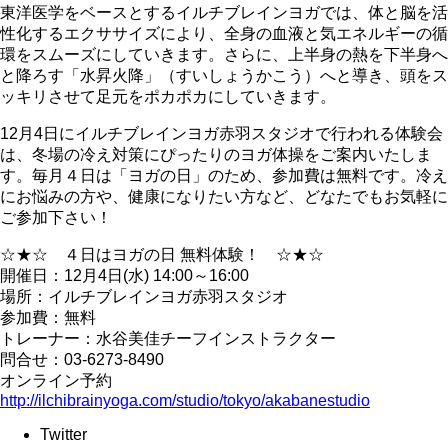
東洋医学をベースとするイルチブレインヨガでは、体と脳を活
性化するエクササイズにより、全身の血液と気エネルギーの循
環をスムーズにしていきます。さらに、上半身の熱を下半身へ
と降ろす「水昇火降」（すいしょうかこう）へと導き、頭をス
ッキリさせて足元をポカポカにしていきます。
12月4日にイルチブレインヨガ赤羽スタジオで行われる体験会
は、冬場の冷え対策にぴったりのヨガ体操をご案内いたしま
す。毎月４日は「ヨガの日」のため、参加費は無料です。冷え
にお悩みの方や、健康になりたい方など、どなたでもお気軽に
ご参加下さい！
☆★☆ ４日はヨガの日 無料体験！ ☆★☆
開催日：12月4日(水) 14:00～16:00
場所：イルチブレインヨガ赤羽スタジオ
参加費：無料
トレーナー：水谷美佳チーフインストラクター
問合せ：03-6273-8490
オンライン予約
http://ilchibrainyoga.com/studio/tokyo/akabanestudio
Twitter