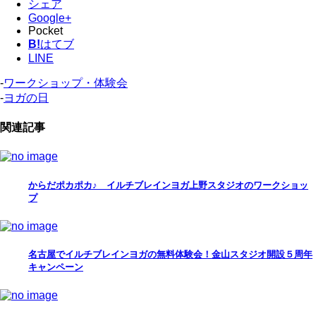
シェア
Google+
Pocket
B!
はてブ
LINE
-
ワークショップ・体験会
-
ヨガの日
関連記事
からだポカポカ♪ イルチブレインヨガ上野スタジオのワークショッ
プ
名古屋でイルチブレインヨガの無料体験会！金山スタジオ開設５周年
キャンペーン