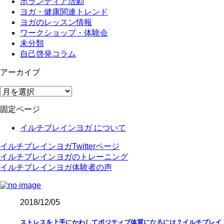
ボランティア活動
ヨガ・健康関連トレンド
ヨガのレッスン情報
ワークショップ・体験会
未分類
自己啓発コラム
アーカイブ
ア
ー
固定ページ
カ
イ
イルチブレインヨガ について
ブ
イルチブレインヨガTwitterページ
イルチブレインヨガのトレーニング
イルチブレインヨガ体験者の声
2018/12/05
ストレスを上手にかわしてポジティブ体質になるには？イルチブレイ