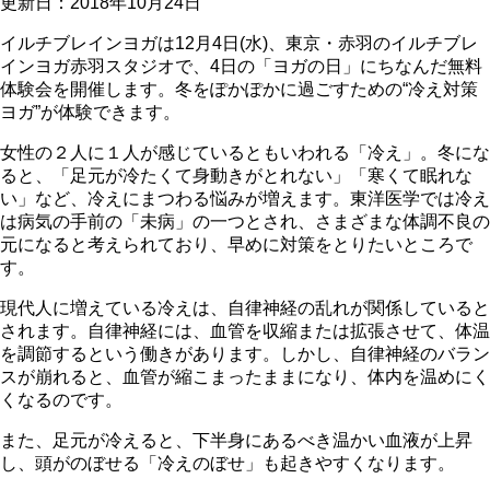
更新日：
2018年10月24日
イルチブレインヨガは12月4日(水)、東京・赤羽のイルチブレ
インヨガ赤羽スタジオで、4日の「ヨガの日」にちなんだ無料
体験会を開催します。冬をぽかぽかに過ごすための“冷え対策
ヨガ”が体験できます。
女性の２人に１人が感じているともいわれる「冷え」。冬にな
ると、「足元が冷たくて身動きがとれない」「寒くて眠れな
い」など、冷えにまつわる悩みが増えます。東洋医学では冷え
は病気の手前の「未病」の一つとされ、さまざまな体調不良の
元になると考えられており、早めに対策をとりたいところで
す。
現代人に増えている冷えは、自律神経の乱れが関係していると
されます。自律神経には、血管を収縮または拡張させて、体温
を調節するという働きがあります。しかし、自律神経のバラン
スが崩れると、血管が縮こまったままになり、体内を温めにく
くなるのです。
また、足元が冷えると、下半身にあるべき温かい血液が上昇
し、頭がのぼせる「冷えのぼせ」も起きやすくなります。