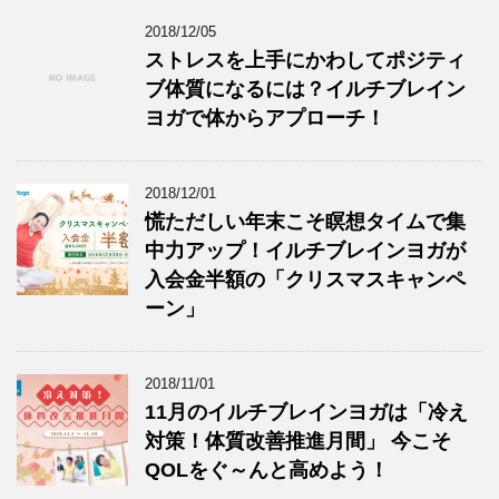
2018/12/05
ストレスを上手にかわしてポジティ
ブ体質になるには？イルチブレイン
ヨガで体からアプローチ！
2018/12/01
慌ただしい年末こそ瞑想タイムで集
中力アップ！イルチブレインヨガが
入会金半額の「クリスマスキャンペ
ーン」
2018/11/01
11月のイルチブレインヨガは「冷え
対策！体質改善推進月間」 今こそ
QOLをぐ～んと高めよう！