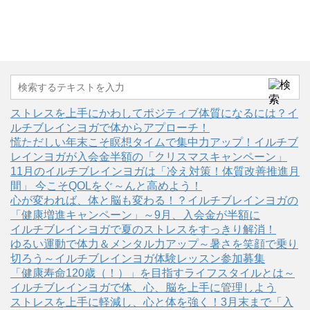
ストレスを上手にかわしてポジティブ体質になるには？イ
ルチブレインヨガで体からアプローチ！
慌ただしい年末こそ瞑想タイムで集中力アップ！イルチブ
レインヨガが入会金半額の「クリスマスキャンペーン」
11月のイルチブレインヨガは「冷え対策！体質改善推進月
間」 今こそQOLをぐ～んと高めよう！
心が変われば、体と脳も変わる！？イルチブレインヨガの
「健康増進キャンペーン」～9月、入会金が半額に
イルチブレインヨガで夏のストレスをすっきり解消！
ゆるい運動で体力＆メンタル力アップ～暑さを笑顔で乗り
切ろう～イルチブレインヨガ体験レッスン参加募集
「健康寿命120歳（！）」を目指すライフスタイルとは～
イルチブレインヨガで体、心、脳を上手に管理しよう
ストレスを上手に軽減し、心と体を強く！3月末まで「入