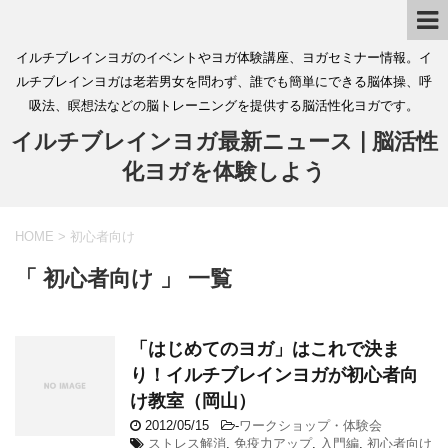
イルチブレインヨガのイベントやヨガ体験講座、ヨガセミナー情報。イ
ルチブレインヨガは老若男女を問わず、誰でも簡単にできる脳体操、呼
吸法、瞑想法などの脳トレーニングを提供する脳活性化ヨガです。
イルチブレインヨガ最新ニュース | 脳活性
化ヨガを体験しよう
HOME
>
初心者向け
「 初心者向け 」 一覧
「はじめてのヨガ」はこれで決ま
り！イルチブレインヨガが初心者向
け教室（岡山）
2012/05/15
-
ワークショップ・体験会
ストレス解消
,
免疫力アップ
,
入門編
,
初心者向け