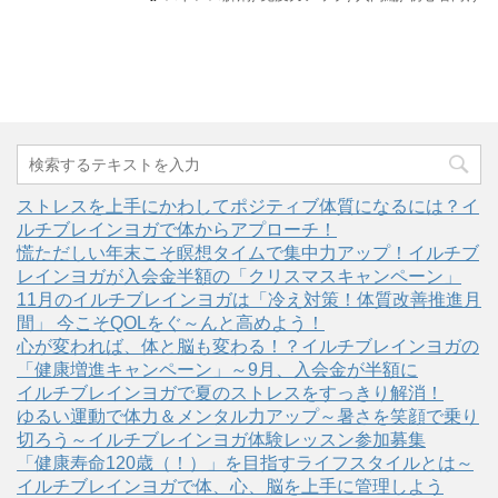
ストレスを上手にかわしてポジティブ体質になるには？イ
ルチブレインヨガで体からアプローチ！
慌ただしい年末こそ瞑想タイムで集中力アップ！イルチブ
レインヨガが入会金半額の「クリスマスキャンペーン」
11月のイルチブレインヨガは「冷え対策！体質改善推進月
間」 今こそQOLをぐ～んと高めよう！
心が変われば、体と脳も変わる！？イルチブレインヨガの
「健康増進キャンペーン」～9月、入会金が半額に
イルチブレインヨガで夏のストレスをすっきり解消！
ゆるい運動で体力＆メンタル力アップ～暑さを笑顔で乗り
切ろう～イルチブレインヨガ体験レッスン参加募集
「健康寿命120歳（！）」を目指すライフスタイルとは～
イルチブレインヨガで体、心、脳を上手に管理しよう