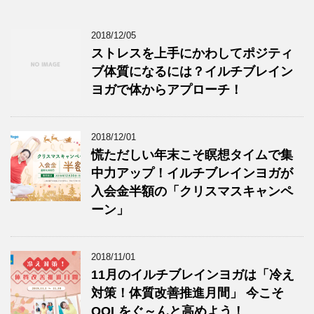
2018/12/05
ストレスを上手にかわしてポジティ
ブ体質になるには？イルチブレイン
ヨガで体からアプローチ！
2018/12/01
慌ただしい年末こそ瞑想タイムで集
中力アップ！イルチブレインヨガが
入会金半額の「クリスマスキャンペ
ーン」
2018/11/01
11月のイルチブレインヨガは「冷え
対策！体質改善推進月間」 今こそ
QOLをぐ～んと高めよう！