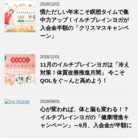
2018/12/01
慌ただしい年末こそ瞑想タイムで集
中力アップ！イルチブレインヨガが
入会金半額の「クリスマスキャンペ
ーン」
2018/11/01
11月のイルチブレインヨガは「冷え
対策！体質改善推進月間」 今こそ
QOLをぐ～んと高めよう！
2018/09/01
心が変われば、体と脳も変わる！？
イルチブレインヨガの「健康増進キ
ャンペーン」～9月、入会金が半額に