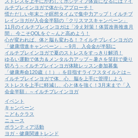
ストレスを上手にかわしてポジティブ体質になるには？イ
ルチブレインヨガで体からアプローチ！
慌ただしい年末こそ瞑想タイムで集中力アップ！イルチブ
レインヨガが入会金半額の「クリスマスキャンペーン」
11月のイルチブレインヨガは「冷え対策！体質改善推進月
間」 今こそQOLをぐ～んと高めよう！
心が変われば、体と脳も変わる！？イルチブレインヨガの
「健康増進キャンペーン」～9月、入会金が半額に
イルチブレインヨガで夏のストレスをすっきり解消！
ゆるい運動で体力＆メンタル力アップ～暑さを笑顔で乗り
切ろう～イルチブレインヨガ体験レッスン参加募集
「健康寿命120歳（！）」を目指すライフスタイルとは～
イルチブレインヨガで体、心、脳を上手に管理しよう
ストレスを上手に軽減し、心と体を強く！3月末まで「入
会金半額」～イルチブレインヨガ
イベント
キャンペーン
こどもクラス
ニュース
ボランティア活動
ヨガ・健康関連トレンド