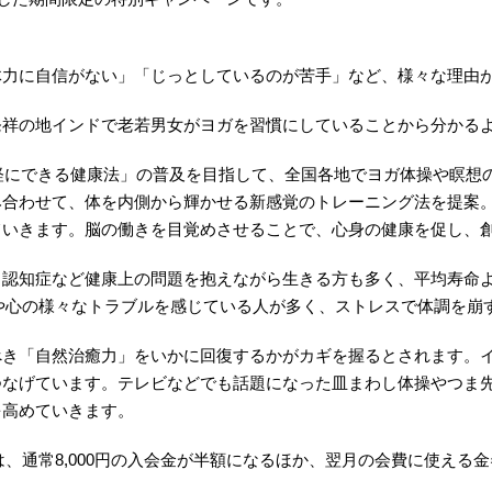
？
体力に自信がない」「じっとしているのが苦手」など、様々な理由
発祥の地インドで老若男女がヨガを習慣にしていることから分かる
気軽にできる健康法」の普及を目指して、全国各地でヨガ体操や瞑
み合わせて、体を内側から輝かせる新感覚のトレーニング法を提案
ていきます。脳の働きを目覚めさせることで、心身の健康を促し、
、認知症など健康上の問題を抱えながら生きる方も多く、平均寿命
、体や心の様々なトラブルを感じている人が多く、ストレスで体調を崩
べき「自然治癒力」をいかに回復するかがカギを握るとされます。
つなげています。テレビなどでも話題になった皿まわし体操やつま
を高めていきます。
は、通常8,000円の入会金が半額になるほか、翌月の会費に使える金券