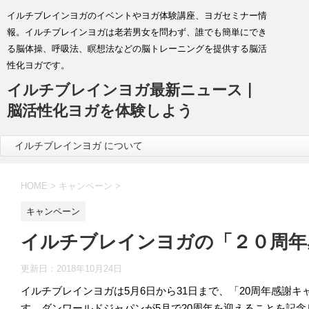
イルチブレインヨガのイベントやヨガ体験講座、ヨガセミナー情
報。イルチブレインヨガは老若男女を問わず、誰でも簡単にでき
る脳体操、呼吸法、瞑想法などの脳トレーニングを提供する脳活
性化ヨガです。
イルチブレインヨガ最新ニュース |
脳活性化ヨガを体験しよう
イルチブレインヨガ について
HOME
>
キャンペーン
>
キャンペーン
イルチブレインヨガの「２０周年
更新日：
2018年10月24日
イルチブレインヨガは5月6日から31日まで、「20周年感謝キ
す。ダンワールドジャパンが5月で20周年を迎えることを記