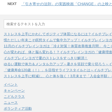
NEXT
「引き寄せの法則」の実践映画「CHANGE」の上映
ストレスを上手にかわしてポジティブ体質になるには？イルチブレ
慌ただしい年末こそ瞑想タイムで集中力アップ！イルチブレインヨ
11月のイルチブレインヨガは「冷え対策！体質改善推進月間」 今こ
心が変われば、体と脳も変わる！？イルチブレインヨガの「健康増進
イルチブレインヨガで夏のストレスをすっきり解消！
ゆるい運動で体力＆メンタル力アップ～暑さを笑顔で乗り切ろう～
「健康寿命120歳（！）」を目指すライフスタイルとは～イルチブ
ストレスを上手に軽減し、心と体を強く！3月末まで「入会金半額」
イベント
キャンペーン
こどもクラス
ニュース
ボランティア活動