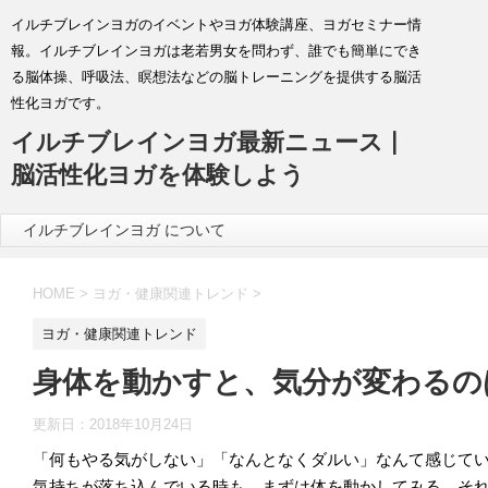
イルチブレインヨガのイベントやヨガ体験講座、ヨガセミナー情
報。イルチブレインヨガは老若男女を問わず、誰でも簡単にでき
る脳体操、呼吸法、瞑想法などの脳トレーニングを提供する脳活
性化ヨガです。
イルチブレインヨガ最新ニュース |
脳活性化ヨガを体験しよう
イルチブレインヨガ について
HOME
>
ヨガ・健康関連トレンド
>
ヨガ・健康関連トレンド
身体を動かすと、気分が変わるの
更新日：
2018年10月24日
「何もやる気がしない」「なんとなくダルい」なんて感じて
気持ちが落ち込んでいる時も、まずは体を動かしてみる。そ