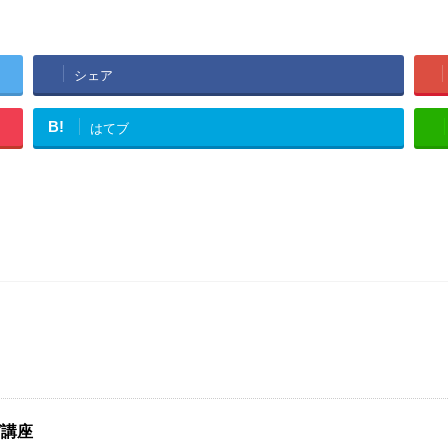
シェア
B!
はてブ
ガ講座