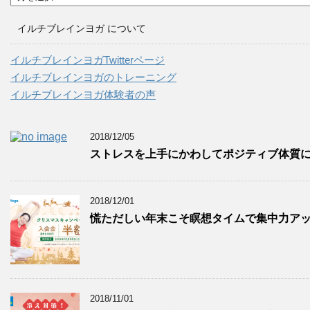
ー
カ
イルチブレインヨガ について
イ
ブ
イルチブレインヨガTwitterページ
イルチブレインヨガのトレーニング
イルチブレインヨガ体験者の声
2018/12/05
ストレスを上手にかわしてポジティブ体質
2018/12/01
慌ただしい年末こそ瞑想タイムで集中力ア
2018/11/01