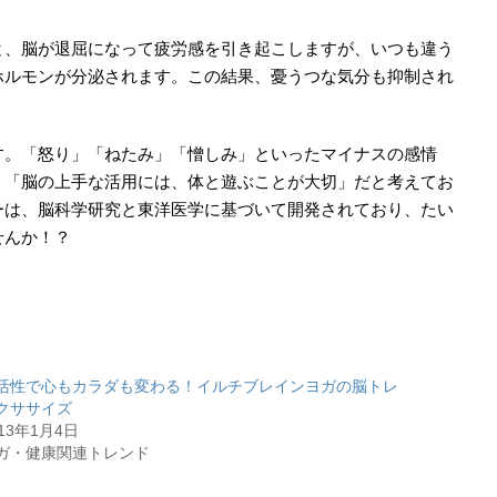
と、脳が退屈になって疲労感を引き起こしますが、いつも違う
ホルモンが分泌されます。この結果、憂うつな気分も抑制され
す。「怒り」「ねたみ」「憎しみ」といったマイナスの感情
、「脳の上手な活用には、体と遊ぶことが大切」だと考えてお
ーは、脳科学研究と東洋医学に基づいて開発されており、たい
せんか！？
活性で心もカラダも変わる！イルチブレインヨガの脳トレ
クササイズ
013年1月4日
ガ・健康関連トレンド