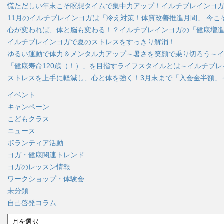
慌ただしい年末こそ瞑想タイムで集中力アップ！イルチブレインヨ
11月のイルチブレインヨガは「冷え対策！体質改善推進月間」 今こ
心が変われば、体と脳も変わる！？イルチブレインヨガの「健康増進
イルチブレインヨガで夏のストレスをすっきり解消！
ゆるい運動で体力＆メンタル力アップ～暑さを笑顔で乗り切ろう～
「健康寿命120歳（！）」を目指すライフスタイルとは～イルチブ
ストレスを上手に軽減し、心と体を強く！3月末まで「入会金半額」
イベント
キャンペーン
こどもクラス
ニュース
ボランティア活動
ヨガ・健康関連トレンド
ヨガのレッスン情報
ワークショップ・体験会
未分類
自己啓発コラム
ア