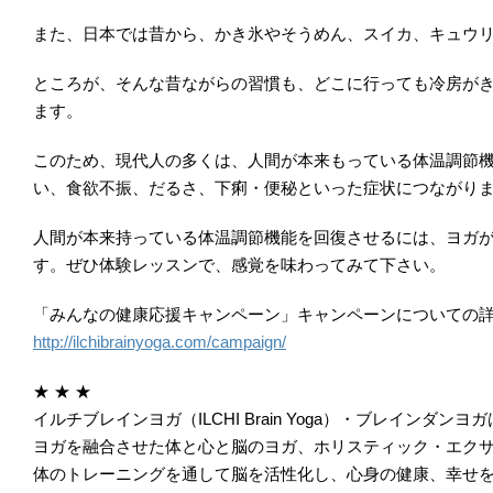
また、日本では昔から、かき氷やそうめん、スイカ、キュウ
ところが、そんな昔ながらの習慣も、どこに行っても冷房が
ます。
このため、現代人の多くは、人間が本来もっている体温調節
い、食欲不振、だるさ、下痢・便秘といった症状につながり
人間が本来持っている体温調節機能を回復させるには、ヨガ
す。ぜひ体験レッスンで、感覚を味わってみて下さい。
「みんなの健康応援キャンペーン」キャンペーンについての詳
http://ilchibrainyoga.com/campaign/
★ ★ ★
イルチブレインヨガ（ILCHI Brain Yoga）・ブレインダン
ヨガを融合させた体と心と脳のヨガ、ホリスティック・エク
体のトレーニングを通して脳を活性化し、心身の健康、幸せ