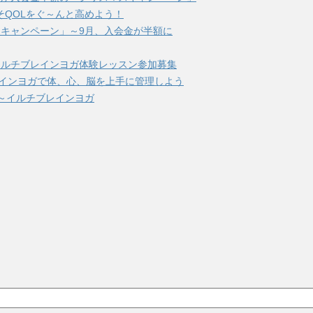
そQOLをぐ～んと高めよう！
キャンペーン」～9月、入会金が半額に
イルチブレインヨガ体験レッスン参加募集
レインヨガで体、心、脳を上手に管理しよう
～イルチブレインヨガ