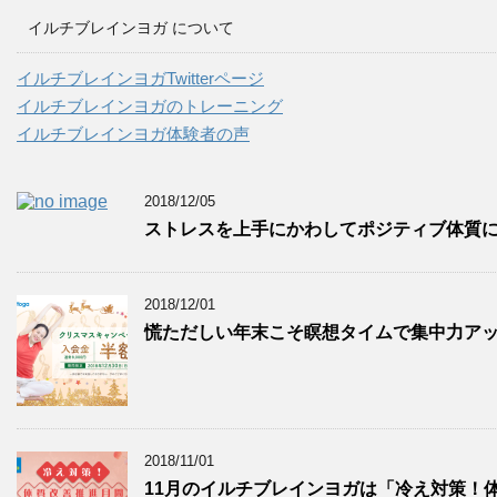
カ
イルチブレインヨガ について
イ
ブ
イルチブレインヨガTwitterページ
イルチブレインヨガのトレーニング
イルチブレインヨガ体験者の声
2018/12/05
ストレスを上手にかわしてポジティブ体質
2018/12/01
慌ただしい年末こそ瞑想タイムで集中力ア
2018/11/01
11月のイルチブレインヨガは「冷え対策！体