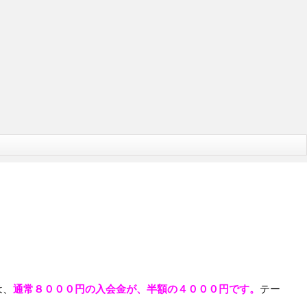
は、
通常８０００円の入会金が、半額の４０００円です。
テー