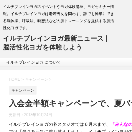
イルチブレインヨガのイベントやヨガ体験講座、ヨガセミナー情
報。イルチブレインヨガは老若男女を問わず、誰でも簡単にでき
る脳体操、呼吸法、瞑想法などの脳トレーニングを提供する脳活
性化ヨガです。
イルチブレインヨガ最新ニュース |
脳活性化ヨガを体験しよう
イルチブレインヨガ について
HOME
>
キャンペーン
>
キャンペーン
入会金半額キャンペーンで、夏バ
更新日：
2018年10月24日
イルチブレインヨガの各スタジオでは６月末まで、
「みんな
マは「暑さを元気に乗り越えよう！」。イルチブレインヨガ