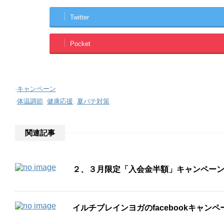
Twitter
Pocket
-
キャンペーン
-
体温調節
,
健康応援
,
夏バテ対策
関連記事
２、３月限定「入会金半額」キャンペー
イルチブレインヨガのfacebookキャ