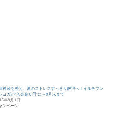
律神経を整え、夏のストレスすっきり解消へ！イルチブレ
ンヨガが“入会金０円”に～8月末まで
015年8月1日
ャンペーン