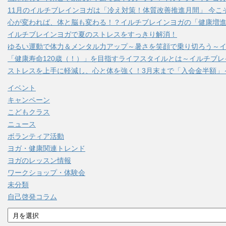
11月のイルチブレインヨガは「冷え対策！体質改善推進月間」 今こ
心が変われば、体と脳も変わる！？イルチブレインヨガの「健康増進
イルチブレインヨガで夏のストレスをすっきり解消！
ゆるい運動で体力＆メンタル力アップ～暑さを笑顔で乗り切ろう～
「健康寿命120歳（！）」を目指すライフスタイルとは～イルチブ
ストレスを上手に軽減し、心と体を強く！3月末まで「入会金半額」
イベント
キャンペーン
こどもクラス
ニュース
ボランティア活動
ヨガ・健康関連トレンド
ヨガのレッスン情報
ワークショップ・体験会
未分類
自己啓発コラム
ア
ー