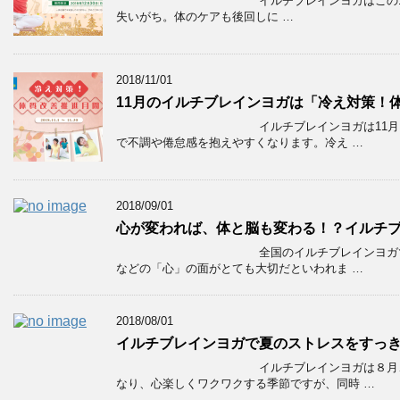
イルチブレインヨガはこの1
失いがち。体のケアも後回しに …
2018/11/01
11月のイルチブレインヨガは「冷え対策！体
イルチブレインヨガは11
で不調や倦怠感を抱えやすくなります。冷え …
2018/09/01
心が変われば、体と脳も変わる！？イルチブ
全国のイルチブレインヨガ
などの「心」の面がとても大切だといわれま …
2018/08/01
イルチブレインヨガで夏のストレスをすっ
イルチブレインヨガは８月
なり、心楽しくワクワクする季節ですが、同時 …