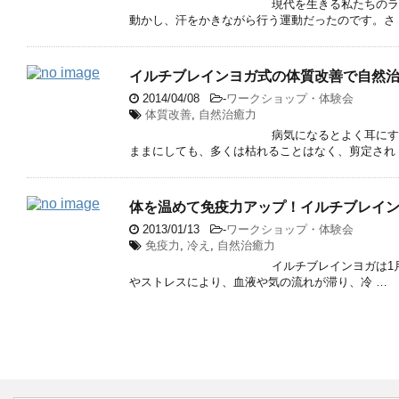
現代を生きる私たちのラ
動かし、汗をかきながら行う運動だったのです。さ
イルチブレインヨガ式の体質改善で自然
2014/04/08
-
ワークショップ・体験会
体質改善
,
自然治癒力
病気になるとよく耳にす
ままにしても、多くは枯れることはなく、剪定され
体を温めて免疫力アップ！イルチブレイ
2013/01/13
-
ワークショップ・体験会
免疫力
,
冷え
,
自然治癒力
イルチブレインヨガは1
やストレスにより、血液や気の流れが滞り、冷 …