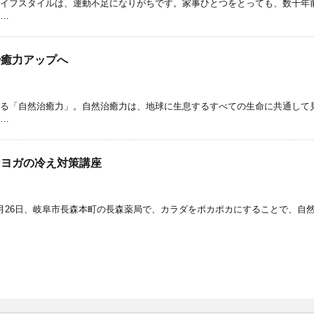
イフスタイルは、運動不足になりがちです。家事ひとつをとっても、数十年
 …
治癒力アップへ
る「自然治癒力」。自然治癒力は、地球に生息するすべての生命に共通して
 …
ンヨガの冷え対策講座
月26日、岐阜市長森本町の長森薬局で、カラダをポカポカにすることで、自