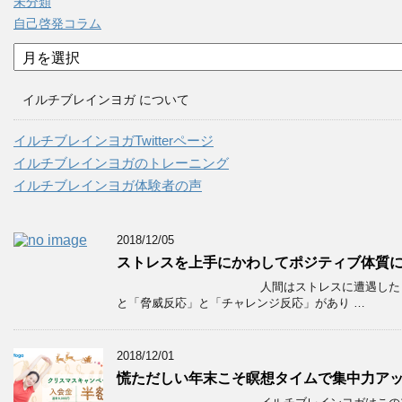
未分類
自己啓発コラム
ア
ー
カ
イルチブレインヨガ について
イ
ブ
イルチブレインヨガTwitterページ
イルチブレインヨガのトレーニング
イルチブレインヨガ体験者の声
2018/12/05
ストレスを上手にかわしてポジティブ体質
人間はストレスに遭遇した
と「脅威反応」と「チャレンジ反応」があり …
2018/12/01
慌ただしい年末こそ瞑想タイムで集中力ア