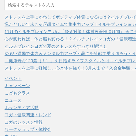
ストレスを上手にかわしてポジティブ体質になるには？イルチブレ
慌ただしい年末こそ瞑想タイムで集中力アップ！イルチブレインヨ
11月のイルチブレインヨガは「冷え対策！体質改善推進月間」 今こ
心が変われば、体と脳も変わる！？イルチブレインヨガの「健康増進
イルチブレインヨガで夏のストレスをすっきり解消！
ゆるい運動で体力＆メンタル力アップ～暑さを笑顔で乗り切ろう～
「健康寿命120歳（！）」を目指すライフスタイルとは～イルチブ
ストレスを上手に軽減し、心と体を強く！3月末まで「入会金半額」
イベント
キャンペーン
こどもクラス
ニュース
ボランティア活動
ヨガ・健康関連トレンド
ヨガのレッスン情報
ワークショップ・体験会