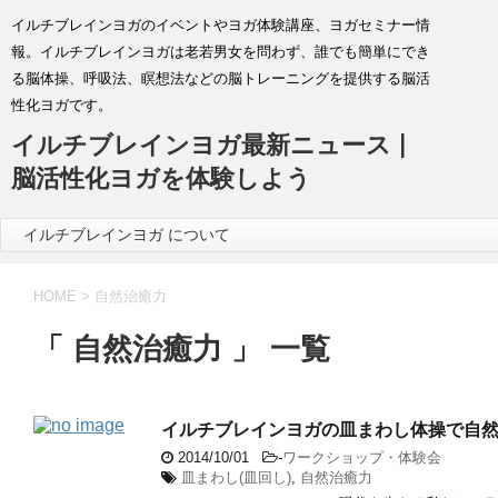
イルチブレインヨガのイベントやヨガ体験講座、ヨガセミナー情
報。イルチブレインヨガは老若男女を問わず、誰でも簡単にでき
る脳体操、呼吸法、瞑想法などの脳トレーニングを提供する脳活
性化ヨガです。
イルチブレインヨガ最新ニュース |
脳活性化ヨガを体験しよう
イルチブレインヨガ について
HOME
>
自然治癒力
「 自然治癒力 」 一覧
イルチブレインヨガの皿まわし体操で自
2014/10/01
-
ワークショップ・体験会
皿まわし(皿回し)
,
自然治癒力