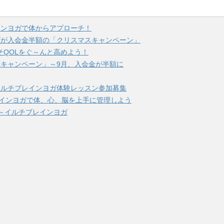
インヨガで体からアプローチ！
ガが入会金半額の「クリスマスキャンペーン」
そQOLをぐ～んと高めよう！
キャンペーン」～9月、入会金が半額に
イルチブレインヨガ体験レッスン参加募集
レインヨガで体、心、脳を上手に管理しよう
～イルチブレインヨガ