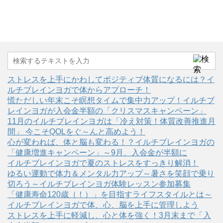
ストレスを上手にかわしてポジティブ体質になるには？イ
ルチブレインヨガで体からアプローチ！
慌ただしい年末こそ瞑想タイムで集中力アップ！イルチブ
レインヨガが入会金半額の「クリスマスキャンペーン」
11月のイルチブレインヨガは「冷え対策！体質改善推進月
間」 今こそQOLをぐ～んと高めよう！
心が変われば、体と脳も変わる！？イルチブレインヨガの
「健康増進キャンペーン」～9月、入会金が半額に
イルチブレインヨガで夏のストレスをすっきり解消！
ゆるい運動で体力＆メンタル力アップ～暑さを笑顔で乗り
切ろう～イルチブレインヨガ体験レッスン参加募集
「健康寿命120歳（！）」を目指すライフスタイルとは～
イルチブレインヨガで体、心、脳を上手に管理しよう
ストレスを上手に軽減し、心と体を強く！3月末まで「入