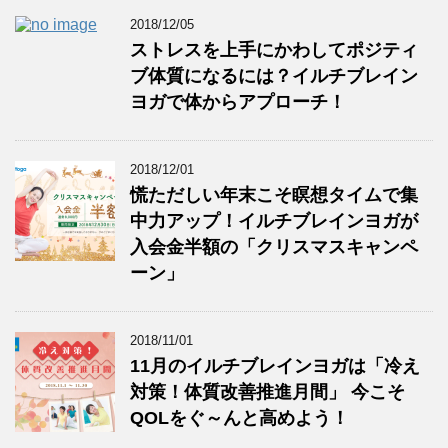
2018/12/05
ストレスを上手にかわしてポジティ
ブ体質になるには？イルチブレイン
ヨガで体からアプローチ！
2018/12/01
慌ただしい年末こそ瞑想タイムで集
中力アップ！イルチブレインヨガが
入会金半額の「クリスマスキャンペ
ーン」
2018/11/01
11月のイルチブレインヨガは「冷え
対策！体質改善推進月間」 今こそ
QOLをぐ～んと高めよう！