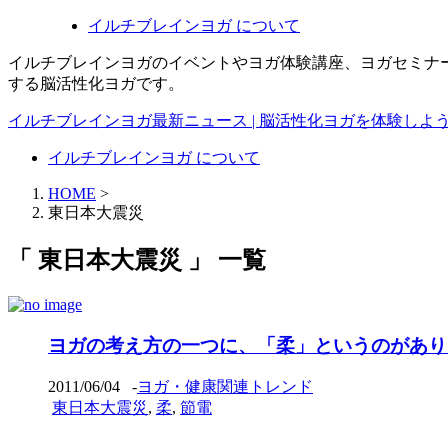
イルチブレインヨガ について
イルチブレインヨガのイベントやヨガ体験講座、ヨガセミナ
する脳活性化ヨガです。
イルチブレインヨガ最新ニュース | 脳活性化ヨガを体験しよ
イルチブレインヨガ について
HOME
>
東日本大震災
「 東日本大震災 」 一覧
ヨガの考え方の一つに、「柔」というのがあり
2011/06/04
-
ヨガ・健康関連トレンド
東日本大震災
,
柔
,
節電