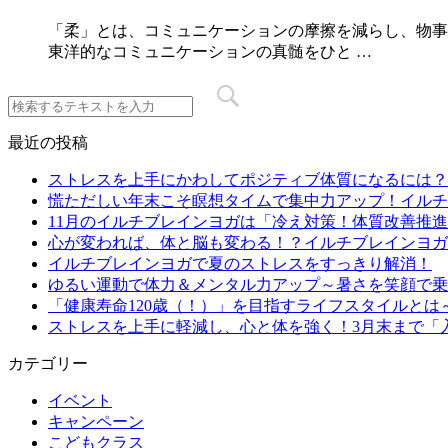
「柔」とは、コミュニケーションの摩擦を減らし、物事
東洋的なコミュニケーションの真髄をひと …
最近の投稿
ストレスを上手にかわしてポジティブ体質になるには？
慌ただしい年末こそ瞑想タイムで集中力アップ！イルチ
11月のイルチブレインヨガは「冷え対策！体質改善推進
心が変われば、体と脳も変わる！？イルチブレインヨガ
イルチブレインヨガで夏のストレスをすっきり解消！
ゆるい運動で体力＆メンタル力アップ～暑さを笑顔で乗
「健康寿命120歳（！）」を目指すライフスタイルと
ストレスを上手に軽減し、心と体を強く！3月末まで「
カテゴリー
イベント
キャンペーン
こどもクラス