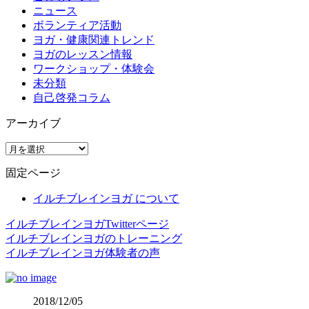
ニュース
ボランティア活動
ヨガ・健康関連トレンド
ヨガのレッスン情報
ワークショップ・体験会
未分類
自己啓発コラム
アーカイブ
ア
ー
固定ページ
カ
イ
イルチブレインヨガ について
ブ
イルチブレインヨガTwitterページ
イルチブレインヨガのトレーニング
イルチブレインヨガ体験者の声
2018/12/05